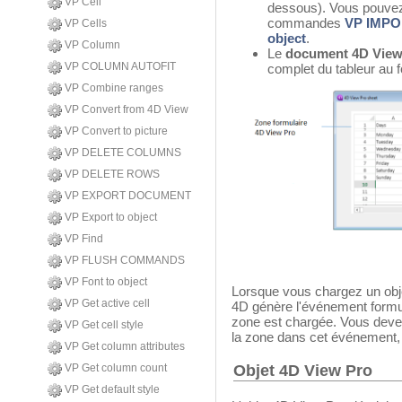
VP Cell
dessous). Vous pouvez l
commandes
VP IMP
VP Cells
object
.
VP Column
Le
document 4D View
VP COLUMN AUTOFIT
complet du tableur au
VP Combine ranges
VP Convert from 4D View
VP Convert to picture
VP DELETE COLUMNS
VP DELETE ROWS
VP EXPORT DOCUMENT
VP Export to object
VP Find
VP FLUSH COMMANDS
VP Font to object
Lorsque vous chargez un obj
VP Get active cell
4D génère l'événement formu
zone est chargée. Vous devez
VP Get cell style
la zone dans cet événement, 
VP Get column attributes
Objet 4D View Pro
VP Get column count
VP Get default style