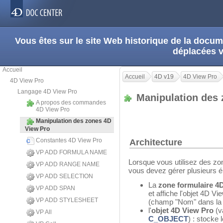
Vous êtes sur le site Web historique de la doc
déplacées 
Accueil
Accueil
4D v19
4D View Pro
4D View Pro
Langage 4D View Pro
Manipulation des
A propos des commandes
4D View Pro
Manipulation des zones 4D
View Pro
Constantes 4D View Pro
Architecture
VP ADD FORMULA NAME
Lorsque vous utilisez des zo
VP ADD RANGE NAME
vous devez gérer plusieurs é
VP ADD SELECTION
La
zone formulaire 4
VP ADD SPAN
et affiche l'objet 4D V
VP ADD STYLESHEET
(champ "Nom" dans la L
l'
objet 4D View Pro
(v
VP All
C_OBJECT
) : stocke 