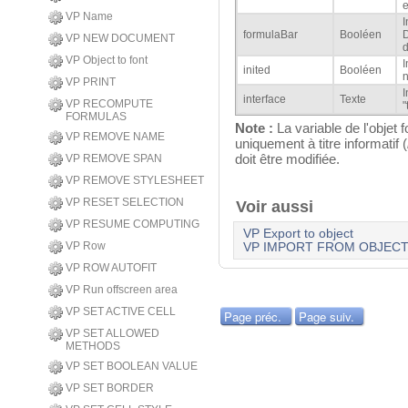
e
VP Name
I
formulaBar
Booléen
D
VP NEW DOCUMENT
d
VP Object to font
I
inited
Booléen
n
VP PRINT
I
interface
Texte
VP RECOMPUTE
"
FORMULAS
Note :
La variable de l'objet
VP REMOVE NAME
uniquement à titre informatif (
doit être modifiée.
VP REMOVE SPAN
VP REMOVE STYLESHEET
VP RESET SELECTION
Voir aussi
VP RESUME COMPUTING
VP Export to object
VP Row
VP IMPORT FROM OBJEC
VP ROW AUTOFIT
VP Run offscreen area
VP SET ACTIVE CELL
Page préc.
Page suiv.
VP SET ALLOWED
METHODS
VP SET BOOLEAN VALUE
VP SET BORDER