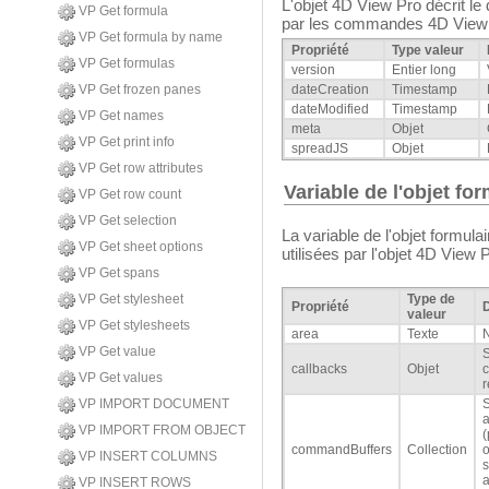
L'objet 4D View Pro décrit l
VP Get formula
par les commandes 4D View Pr
VP Get formula by name
Propriété
Type valeur
VP Get formulas
version
Entier long
dateCreation
Timestamp
VP Get frozen panes
dateModified
Timestamp
VP Get names
meta
Objet
VP Get print info
spreadJS
Objet
VP Get row attributes
Variable de l'objet f
VP Get row count
VP Get selection
La variable de l'objet formul
VP Get sheet options
utilisées par l'objet 4D View P
VP Get spans
VP Get stylesheet
Type de
Propriété
D
valeur
VP Get stylesheets
area
Texte
VP Get value
S
callbacks
Objet
c
VP Get values
r
VP IMPORT DOCUMENT
a
VP IMPORT FROM OBJECT
(
commandBuffers
Collection
o
VP INSERT COLUMNS
a
VP INSERT ROWS