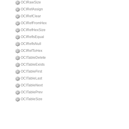
OCIRawSize
OCIRefAssign
OCIRefClear
OCIRefFromHex
OCIRefHexSize
OCIRefIsEqual
OCIRefIsNull
OCIRefToHex
OCITableDelete
OCITableExists
OCITableFirst
OCITableLast
OCITableNext
OCITablePrev
OCITableSize