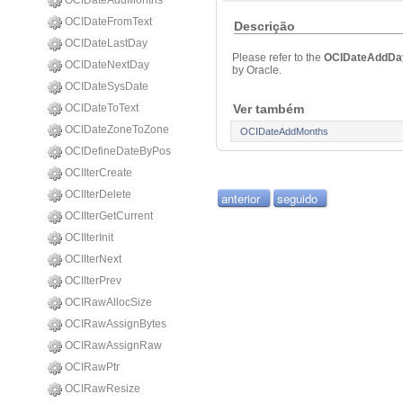
OCIDateAddMonths
OCIDateFromText
Descrição
OCIDateLastDay
Please refer to the
OCIDateAddD
OCIDateNextDay
by Oracle.
OCIDateSysDate
OCIDateToText
Ver também
OCIDateZoneToZone
OCIDateAddMonths
OCIDefineDateByPos
OCIIterCreate
OCIIterDelete
anterior
seguido
OCIIterGetCurrent
OCIIterInit
OCIIterNext
OCIIterPrev
OCIRawAllocSize
OCIRawAssignBytes
OCIRawAssignRaw
OCIRawPtr
OCIRawResize