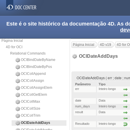
Este é o site histórico da documentação 4D. As
dev
Página Inicial
Página Inicial
4D v19
4D for O
4D for OCI
Relational Commands
OCIDateAddDays
OCIBindDateByName
OCIBindDateByPos
OCICollAppend
OCIDateAddDays ( err ; date ; num
OCICollAssign
Parâmetro
Tipo
OCICollAssignElem
err
Inteiro longo
OCICollGetElem
date
Data
OCICollMax
num_days
Inteiro longo
OCICollSize
result
Data
OCICollTrim
OCIDateAddDays
Resultado
Inteiro longo