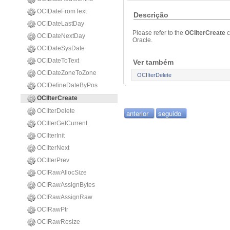
OCIDateFromText
Descrição
OCIDateLastDay
Please refer to the
OCIIterCreate
OCIDateNextDay
Oracle.
OCIDateSysDate
OCIDateToText
Ver também
OCIDateZoneToZone
OCIIterDelete
OCIDefineDateByPos
OCIIterCreate
OCIIterDelete
anterior
seguido
OCIIterGetCurrent
OCIIterInit
OCIIterNext
OCIIterPrev
OCIRawAllocSize
OCIRawAssignBytes
OCIRawAssignRaw
OCIRawPtr
OCIRawResize