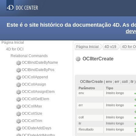
Este é o site histórico da documentação 4D. As
dev
Página Inicial
Página Inicial
4D v19
4D for O
4D for OCI
Relational Commands
OCIIterCreate
OCIBindDateByName
OCIBindDateByPos
OCICollAppend
OCIIterCreate ( env ; err ; coll ; it
OCICollAssign
Parâmetro
Tipo
OCICollAssignElem
env
Inteiro longo
OCICollGetElem
err
Inteiro longo
OCICollMax
OCICollSize
coll
Inteiro longo
OCICollTrim
itr
Inteiro longo
OCIDateAddDays
Resultado
Inteiro longo
OCIDateAddMonths