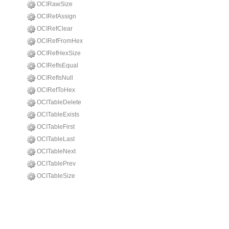
OCIRawSize
OCIRefAssign
OCIRefClear
OCIRefFromHex
OCIRefHexSize
OCIRefIsEqual
OCIRefIsNull
OCIRefToHex
OCITableDelete
OCITableExists
OCITableFirst
OCITableLast
OCITableNext
OCITablePrev
OCITableSize