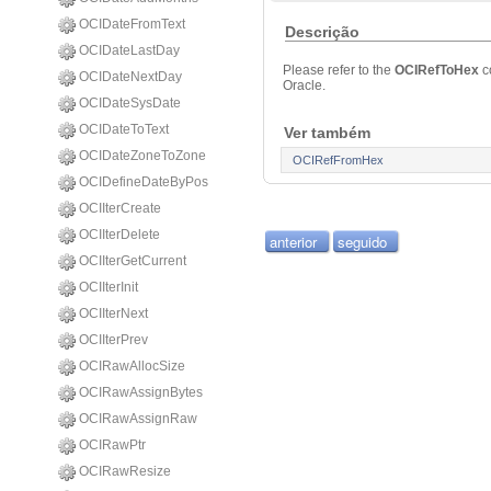
OCIDateFromText
Descrição
OCIDateLastDay
Please refer to the
OCIRefToHex
c
OCIDateNextDay
Oracle.
OCIDateSysDate
OCIDateToText
Ver também
OCIDateZoneToZone
OCIRefFromHex
OCIDefineDateByPos
OCIIterCreate
OCIIterDelete
anterior
seguido
OCIIterGetCurrent
OCIIterInit
OCIIterNext
OCIIterPrev
OCIRawAllocSize
OCIRawAssignBytes
OCIRawAssignRaw
OCIRawPtr
OCIRawResize