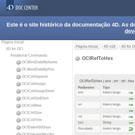
Este é o site histórico da documentação 4D. As
dev
Página Inicial
Página Inicial
4D v19
4D for O
4D for OCI
Relational Commands
OCIRefToHex
OCIBindDateByName
OCIBindDateByPos
OCICollAppend
OCIRefToHex ( env ; err ; ref ; he
OCICollAssign
Parâmetro
Tipo
OCICollAssignElem
env
Inteiro longo
OCICollGetElem
err
Inteiro longo
OCICollMax
OCICollSize
ref
Inteiro longo
OCICollTrim
hex
String
OCIDateAddDays
Resultado
Inteiro longo
OCIDateAddMonths