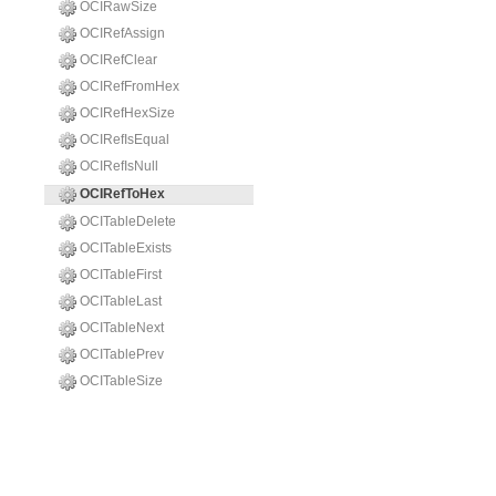
OCIRawSize
OCIRefAssign
OCIRefClear
OCIRefFromHex
OCIRefHexSize
OCIRefIsEqual
OCIRefIsNull
OCIRefToHex
OCITableDelete
OCITableExists
OCITableFirst
OCITableLast
OCITableNext
OCITablePrev
OCITableSize