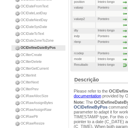
position
Inteiro longo
OCIDateFromText
valuep
Ponteiro
OCIDateLastDay
valuep2
Ponteiro
OCIDateNextDay
OCIDateSysDate
dty
Inteiro longo
OCIDateToText
indp
Ponteiro
OCIDateZoneToZone
rlenp
Ponteiro
OCIDefineDateByPos
rcodep
Ponteiro
OCIIterCreate
mode
Inteiro longo
OCIIterDelete
Resultado
Inteiro longo
OCIIterGetCurrent
OCIIterInit
Descrição
OCIIterNext
OCIIterPrev
Please refer to the
OCIDefi
documentation
provided by Or
OCIRawAllocSize
Note:
The
OCIDefineDateB
OCIRawAssignBytes
OCIDefineByPos
command ex
OCIRawAssignRaw
parameter to adapt it for wor
TIMESTAMP type. For this 
OCIRawPtr
pointer to a date (C_DATE) 
OCIRawResize
(C_TIME). When both parame