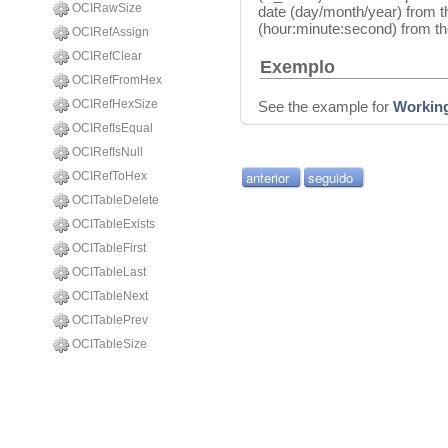
OCIRawSize
date (day/month/year) from 
(hour:minute:second) from t
OCIRefAssign
OCIRefClear
Exemplo
OCIRefFromHex
OCIRefHexSize
See the example for
Working
OCIRefIsEqual
OCIRefIsNull
anterior
seguido
OCIRefToHex
OCITableDelete
OCITableExists
OCITableFirst
OCITableLast
OCITableNext
OCITablePrev
OCITableSize