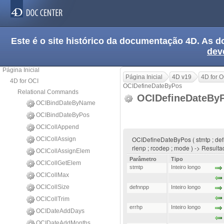
Este é o site histórico da documentação 4D. As
dev
Página Inicial
Página Inicial
4D v19
4D for O
4D for OCI
OCIDefineDateByPos
Relational Commands
OCIDefineDateBy
OCIBindDateByName
OCIBindDateByPos
OCICollAppend
OCIDefineDateByPos ( stmtp ; defnnp
OCICollAssign
rlenp ; rcodep ; mode ) -> Result
OCICollAssignElem
Parâmetro
Tipo
OCICollGetElem
stmtp
Inteiro longo
OCICollMax
OCICollSize
defnnpp
Inteiro longo
OCICollTrim
errhp
Inteiro longo
OCIDateAddDays
OCIDateAddMonths