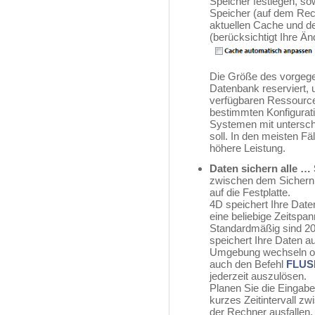
Speicher festlegen, so
Speicher (auf dem Re
aktuellen Cache und 
(berücksichtigt Ihre Ä
Die Größe des vorgege
Datenbank reserviert,
verfügbaren Ressourcen
bestimmten Konfigurat
Systemen mit untersch
soll. In den meisten F
höhere Leistung.
Daten sichern alle 
zwischen dem Sichern
auf die Festplatte.
4D speichert Ihre Dat
eine beliebige Zeitspa
Standardmäßig sind 2
speichert Ihre Daten a
Umgebung wechseln od
auch den Befehl
FLUS
jederzeit auszulösen.
Planen Sie die Eingabe
kurzes Zeitintervall zw
der Rechner ausfallen, 