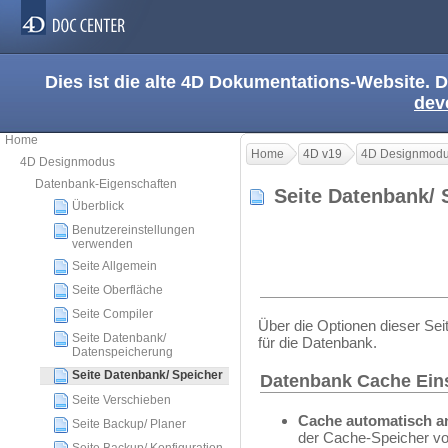
Dies ist die alte 4D Dokumentations-Website. D
dev
Home
Home
4D v19
4D Designmod
4D Designmodus
Datenbank-Eigenschaften
Seite Datenbank/
Überblick
Benutzereinstellungen
verwenden
Seite Allgemein
Seite Oberfläche
Seite Compiler
Über die Optionen dieser Sei
Seite Datenbank/
für die Datenbank.
Datenspeicherung
Seite Datenbank/ Speicher
Datenbank Cache Ein
Seite Verschieben
Cache automatisch a
Seite Backup/ Planer
der Cache-Speicher v