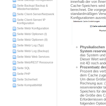
Seite Backup/ Konfiguration
innerhalb der von Ihn
Cache-Speichers wird
Seite Backup/ Backup &
Wiederherstellen
berechnet. Die vorgeg
standardmäßigen Verwe
Seite Client-Server/Netzwerk
Konfigurationen ausrei
Seite Client-Server/ IP
Konfiguration
Seite Web/ Konfiguration
Seite Web/ Optionen (I)
Seite Web/ Optionen (II)
Seite Web/ Log (Typ)
Physikalischen
System reservi
Seite Web/ Log (Backup)
das System und 
Seite Web/ Web Services
Dieser Wert wird
Seite Web/REST Ressource
mit 4D noch and
Prozentsatz de
Seite SQL
Prozent des ver
Seite PHP
dem Cache zuge
Um diese Größe 
Seite Sicherheit
Rechnung aus: (
Seite Kompatibilität
reservierender t
Speichers für d
die Größe des C
Erfordernissen 
folgenden Optio