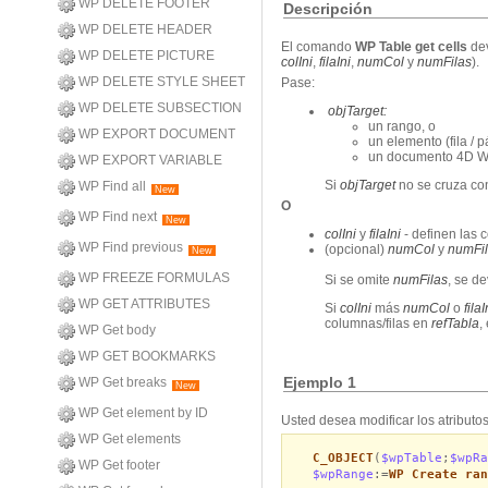
WP DELETE FOOTER
Descripción
WP DELETE HEADER
El comando
WP Table get cells
de
WP DELETE PICTURE
colIni
,
filaIni
,
numCol
y
numFilas
).
WP DELETE STYLE SHEET
Pase:
WP DELETE SUBSECTION
objTarget
:
un rango, o
WP EXPORT DOCUMENT
un elemento (fila / 
un documento 4D Wr
WP EXPORT VARIABLE
Si
objTarget
no se cruza con
WP Find all
New
O
WP Find next
New
colIni
y
filaIni
- definen las 
WP Find previous
(opcional)
numCol
y
numFi
New
WP FREEZE FORMULAS
Si se omite
numFilas
,
se de
WP GET ATTRIBUTES
Si
colIni
más
numCol
o
fila
columnas/filas en
refTabla
,
WP Get body
WP GET BOOKMARKS
Ejemplo 1
WP Get breaks
New
WP Get element by ID
Usted desea modificar los atributo
WP Get elements
C_OBJECT
(
$wpTable
;
$wpRa
WP Get footer
$wpRange
:=
WP Create ran