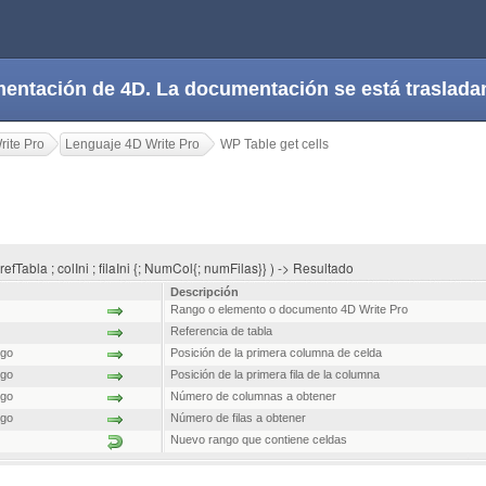
cumentación de 4D. La documentación se está trasla
rite Pro
Lenguaje 4D Write Pro
WP Table get cells
 refTabla ; colIni ; filaIni {; NumCol{; numFilas}} ) -> Resultado
Descripción
Rango o elemento o documento 4D Write Pro
Referencia de tabla
rgo
Posición de la primera columna de celda
rgo
Posición de la primera fila de la columna
rgo
Número de columnas a obtener
rgo
Número de filas a obtener
Nuevo rango que contiene celdas