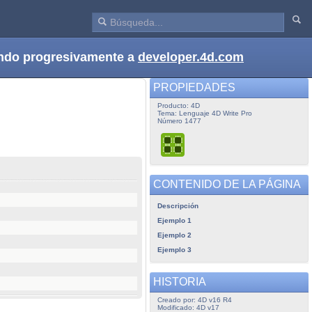
dando progresivamente a
developer.4d.com
PROPIEDADES
Producto: 4D
Tema: Lenguaje 4D Write Pro
Número 1477
CONTENIDO DE LA PÁGINA
Descripción
Ejemplo 1
Ejemplo 2
Ejemplo 3
HISTORIA
Creado por: 4D v16 R4
Modificado: 4D v17