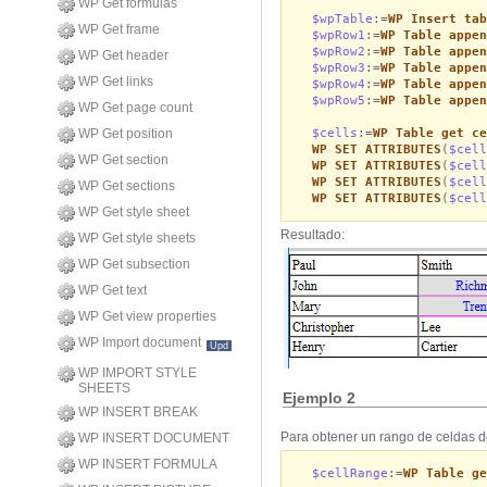
WP Get formulas
$wpTable
:=
WP Insert tab
WP Get frame
$wpRow1
:=
WP Table appen
$wpRow2
:=
WP Table appen
WP Get header
$wpRow3
:=
WP Table appen
WP Get links
$wpRow4
:=
WP Table appen
$wpRow5
:=
WP Table appen
WP Get page count
$cells
:=
WP Table get ce
WP Get position
WP SET ATTRIBUTES
(
$cell
WP Get section
WP SET ATTRIBUTES
(
$cell
WP SET ATTRIBUTES
(
$cell
WP Get sections
WP SET ATTRIBUTES
(
$cell
WP Get style sheet
Resultado:
WP Get style sheets
WP Get subsection
WP Get text
WP Get view properties
WP Import document
Upd
WP IMPORT STYLE
SHEETS
Ejemplo 2
WP INSERT BREAK
Para obtener un rango de celdas des
WP INSERT DOCUMENT
WP INSERT FORMULA
$cellRange
:=
WP Table ge