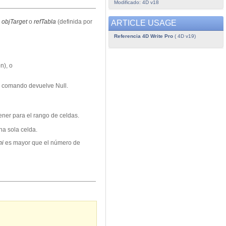
Modificado: 4D v18
n
objTarget
o
refTabla
(
definida por
ARTICLE USAGE
Referencia 4D Write Pro
( 4D v19)
ión), o
l comando devuelve Null.
ener para el rango de celdas.
na sola celda.
Ini
es mayor que el número de