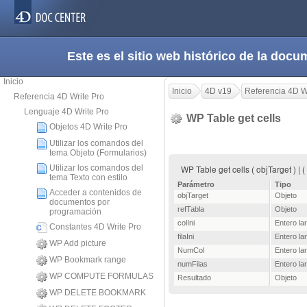
Este es el sitio web histórico de la do
Inicio
Inicio
4D v19
Referencia 4D W
Referencia 4D Write Pro
Lenguaje 4D Write Pro
WP Table get cells
Objetos 4D Write Pro
Utilizar los comandos del
tema Objeto (Formularios)
Utilizar los comandos del
WP Table get cells ( objTarget ) | (
tema Texto con estilo
Parámetro
Tipo
Acceder a contenidos de
objTarget
Objeto
documentos por
refTabla
Objeto
programación
colIni
Entero la
Constantes 4D Write Pro
filaIni
Entero la
WP Add picture
NumCol
Entero la
WP Bookmark range
numFilas
Entero la
WP COMPUTE FORMULAS
Resultado
Objeto
WP DELETE BOOKMARK