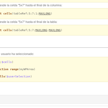
sde la celda "5x7" hasta el final de la columna:
t cells
(tableRef;5;7;1;
MAXLONG
)
de la celda "5x7" hasta el final de la tabla:
t cells
(tableRef;5;7;
MAXLONG
;
MAXLONG
)
 usuario ha seleccionado:
;
$cells
)
ction range
(myWPArea)
lls
(
$userSelection
)