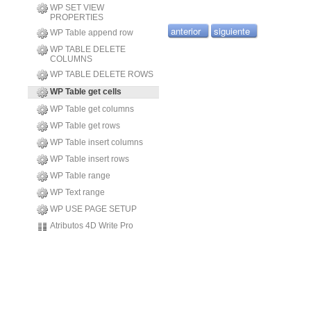
WP SET VIEW
PROPERTIES
anterior
siguiente
WP Table append row
WP TABLE DELETE
COLUMNS
WP TABLE DELETE ROWS
WP Table get cells
WP Table get columns
WP Table get rows
WP Table insert columns
WP Table insert rows
WP Table range
WP Text range
WP USE PAGE SETUP
Atributos 4D Write Pro