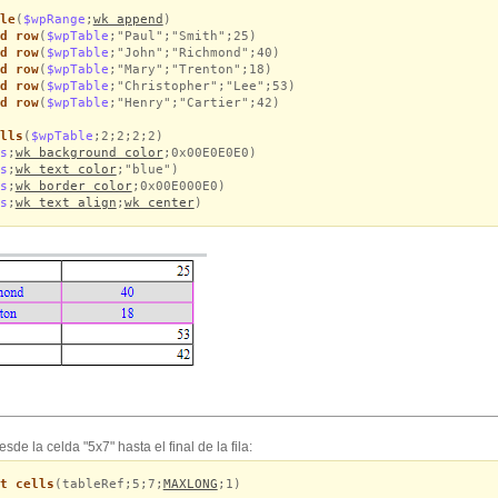
le
(
$wpRange
;
wk append
)
d row
(
$wpTable
;"Paul";"Smith";25)
d row
(
$wpTable
;"John";"Richmond";40)
d row
(
$wpTable
;"Mary";"Trenton";18)
d row
(
$wpTable
;"Christopher";"Lee";53)
d row
(
$wpTable
;"Henry";"Cartier";42)
lls
(
$wpTable
;2;2;2;2)
s
;
wk background color
;0x00E0E0E0)
s
;
wk text color
;"blue")
s
;
wk border color
;0x00E000E0)
s
;
wk text align
;
wk center
)
de la celda "5x7" hasta el final de la fila:
t cells
(tableRef;5;7;
MAXLONG
;1)