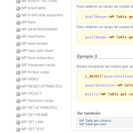
WP INSERT PICTURE
Para obtener un rango de celdas de
WP Insert table
WP Is font style supported
$cellRange
:=
WP Table ge
WP New
Para obtener un rango de celdas des
WP NEW BOOKMARK
WP New footer
$cellRange
:=
WP Table ge
WP New header
WP New style sheet
Ejemplo 3
WP New subsection
WP Paragraph range
Desea recuperar las celdas que un
WP Picture range
C_OBJECT
(
$userSelection
WP PRINT
$userSelection
:=
WP Sele
WP RESET ATTRIBUTES
WP SELECT
$cells
:=
WP Table get ce
WP Selection range
WP SET ATTRIBUTES
Ver también
WP SET FRAME
WP Table get columns
WP SET LINK
WP Table get rows
WP SET TEXT