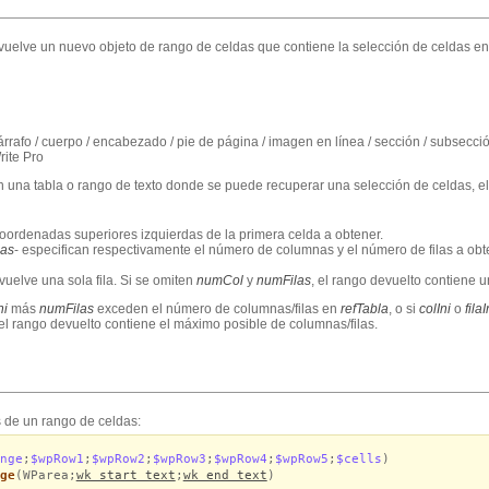
vuelve un nuevo objeto de rango de celdas que contiene la selección de celdas e
párrafo / cuerpo / encabezado / pie de página / imagen en línea / sección / subsecc
ite Pro
 una tabla o rango de texto donde se puede recuperar una selección de celdas, e
coordenadas superiores izquierdas de la primera celda a obtener.
las
-
especifican respectivamente el número de columnas y el número de filas a obt
vuelve una sola fila. Si se omiten
numCol
y
numFilas
,
el rango devuelto contiene u
Ini
más
numFilas
exceden el número de columnas/filas en
refTabla
, o si
colIni
o
fila
el rango devuelto contiene el máximo posible de columnas/filas.
s de un rango de celdas:
nge
;
$wpRow1
;
$wpRow2
;
$wpRow3
;
$wpRow4
;
$wpRow5
;
$cells
)
ge
(WParea;
wk start text
;
wk end text
)