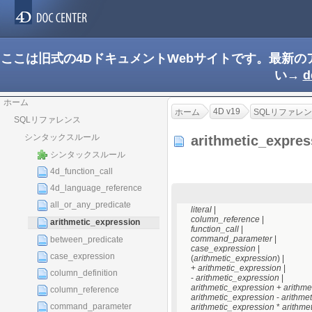
ここは旧式の4DドキュメントWebサイトです。最新
い→
d
ホーム
4D v19
ホーム
SQLリファレ
SQLリファレンス
シンタックスルール
arithmetic_expre
シンタックスルール
4d_function_call
4d_language_reference
all_or_any_predicate
literal
|
column_reference
|
arithmetic_expression
function_call
|
command_parameter
|
between_predicate
case_expression
|
case_expression
(
arithmetic_expression
) |
+
arithmetic_expression
|
column_definition
-
arithmetic_expression
|
arithmetic_expression
+
arithme
column_reference
arithmetic_expression
-
arithme
command_parameter
arithmetic_expression
*
arithme