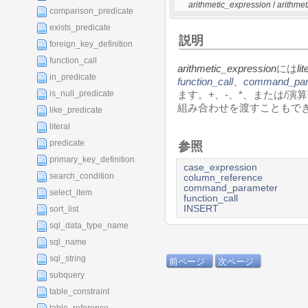
arithmetic_expression
/
arithme
comparison_predicate
exists_predicate
説明
foreign_key_definition
function_call
arithmetic_expression
には
lit
in_predicate
function_call
、
command_par
is_null_predicate
ます。+、-、*、または/演
組み合わせを渡すこともで
like_predicate
literal
predicate
参照
primary_key_definition
case_expression
search_condition
column_reference
command_parameter
select_item
function_call
INSERT
sort_list
sql_data_type_name
sql_name
sql_string
前ページ
次ページ
subquery
table_constraint