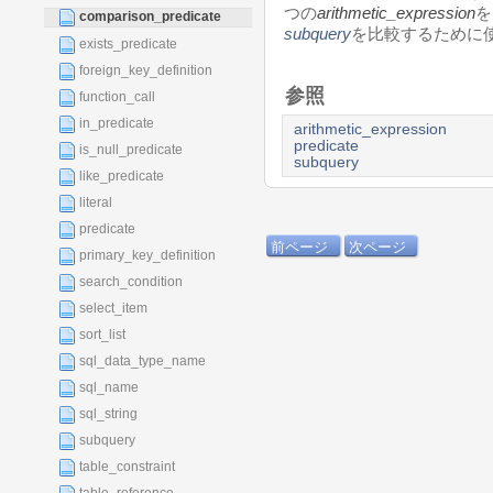
つの
arithmetic_expression
を
comparison_predicate
subquery
を比較するために
exists_predicate
foreign_key_definition
参照
function_call
in_predicate
arithmetic_expression
predicate
is_null_predicate
subquery
like_predicate
literal
predicate
前ページ
次ページ
primary_key_definition
search_condition
select_item
sort_list
sql_data_type_name
sql_name
sql_string
subquery
table_constraint