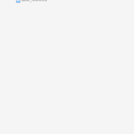
table_reference