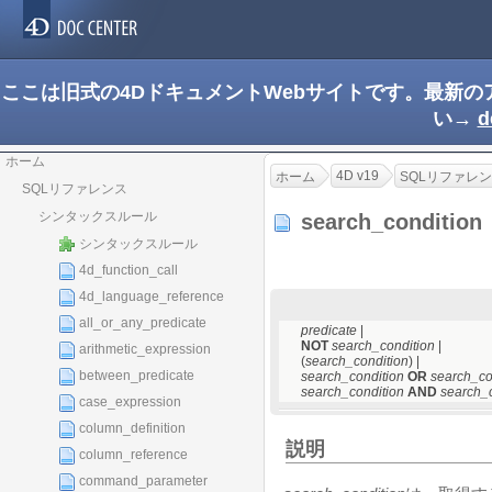
ここは旧式の4DドキュメントWebサイトです。最新
い→
d
ホーム
4D v19
ホーム
SQLリファレ
SQLリファレンス
シンタックスルール
search_conditio
シンタックスルール
4d_function_call
4d_language_reference
all_or_any_predicate
predicate
|
NOT
search_condition
|
arithmetic_expression
(
search_condition
) |
between_predicate
search_condition
OR
search_co
search_condition
AND
search_c
case_expression
column_definition
説明
column_reference
command_parameter