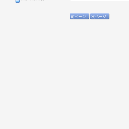
table_reference
前ページ
次ページ