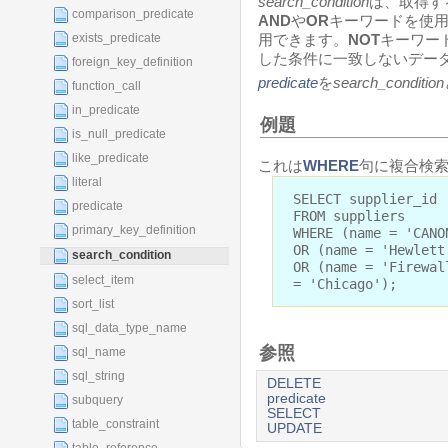
search_condition
は、取得す
comparison_predicate
AND
や
OR
キーワードを使
exists_predicate
用できます。
NOT
キーワー
した条件に一致しないデー
foreign_key_definition
predicate
を
search_condition
function_call
in_predicate
例題
is_null_predicate
like_predicate
これは
WHERE
句に複合検索
literal
SELECT supplier_id
predicate
FROM suppliers
primary_key_definition
WHERE (name = 'CANO
OR (name = 'Hewlett
search_condition
OR (name = 'Firewal
select_item
= 'Chicago');
sort_list
sql_data_type_name
参照
sql_name
sql_string
DELETE
predicate
subquery
SELECT
table_constraint
UPDATE