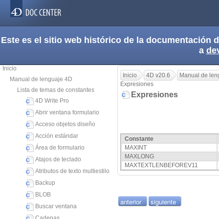
Este es el sitio web histórico de la documentación
a
de
Inicio
Inicio
4D v20.6
Manual de len
Manual de lenguaje 4D
Expresiones
Lista de temas de constantes
Expresiones
4D Write Pro
Abrir ventana formulario
Acceso objetos diseño
Acción estándar
Constante
Área de formulario
MAXINT
MAXLONG
Atajos de teclado
MAXTEXTLENBEFOREV11
Atributos de texto multiestilo
Backup
BLOB
anterior
siguiente
Buscar ventana
Cadenas