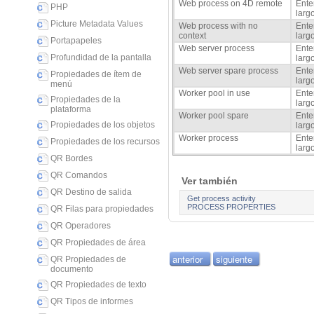
Web process on 4D remote
Ente
PHP
larg
Picture Metadata Values
Web process with no
Ente
context
larg
Portapapeles
Web server process
Ente
Profundidad de la pantalla
larg
Web server spare process
Ente
Propiedades de ítem de
larg
menú
Worker pool in use
Ente
Propiedades de la
larg
plataforma
Worker pool spare
Ente
Propiedades de los objetos
larg
Worker process
Ente
Propiedades de los recursos
larg
QR Bordes
QR Comandos
Ver también
QR Destino de salida
Get process activity
PROCESS PROPERTIES
QR Filas para propiedades
QR Operadores
QR Propiedades de área
anterior
siguiente
QR Propiedades de
documento
QR Propiedades de texto
QR Tipos de informes