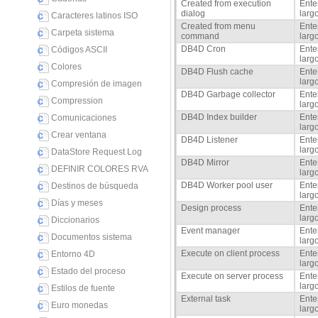
Created from execution
Ente
dialog
larg
Caracteres latinos ISO
Created from menu
Ente
Carpeta sistema
command
larg
DB4D Cron
Ente
Códigos ASCII
larg
Colores
DB4D Flush cache
Ente
larg
Compresión de imagen
DB4D Garbage collector
Ente
Compression
larg
DB4D Index builder
Ente
Comunicaciones
larg
Crear ventana
DB4D Listener
Ente
larg
DataStore Request Log
DB4D Mirror
Ente
DEFINIR COLORES RVA
larg
DB4D Worker pool user
Ente
Destinos de búsqueda
larg
Días y meses
Design process
Ente
larg
Diccionarios
Event manager
Ente
Documentos sistema
larg
Execute on client process
Ente
Entorno 4D
larg
Estado del proceso
Execute on server process
Ente
larg
Estilos de fuente
External task
Ente
Euro monedas
larg