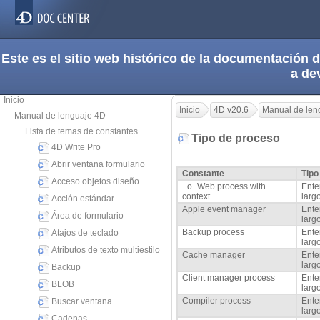
Este es el sitio web histórico de la documentación
a
de
Inicio
Inicio
4D v20.6
Manual de len
Manual de lenguaje 4D
Lista de temas de constantes
Tipo de proceso
4D Write Pro
Abrir ventana formulario
Constante
Tipo
Acceso objetos diseño
_o_Web process with
Ente
context
larg
Acción estándar
Apple event manager
Ente
Área de formulario
larg
Backup process
Ente
Atajos de teclado
larg
Atributos de texto multiestilo
Cache manager
Ente
larg
Backup
Client manager process
Ente
BLOB
larg
Compiler process
Ente
Buscar ventana
larg
Cadenas