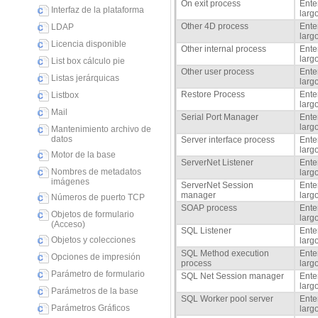
On exit process
Ente
Interfaz de la plataforma
larg
Other 4D process
Ente
LDAP
larg
Licencia disponible
Other internal process
Ente
larg
List box cálculo pie
Other user process
Ente
Listas jerárquicas
larg
Restore Process
Ente
Listbox
larg
Mail
Serial Port Manager
Ente
larg
Mantenimiento archivo de
datos
Server interface process
Ente
larg
Motor de la base
ServerNet Listener
Ente
Nombres de metadatos
larg
imágenes
ServerNet Session
Ente
manager
larg
Números de puerto TCP
SOAP process
Ente
Objetos de formulario
larg
(Acceso)
SQL Listener
Ente
Objetos y colecciones
larg
SQL Method execution
Ente
Opciones de impresión
process
larg
Parámetro de formulario
SQL Net Session manager
Ente
larg
Parámetros de la base
SQL Worker pool server
Ente
Parámetros Gráficos
larg