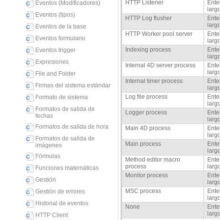
HTTP Listener
Ente
Eventos (Modificadores)
larg
Eventos (tipos)
HTTP Log flusher
Ente
larg
Eventos de la base
HTTP Worker pool server
Ente
Eventos formulario
larg
Indexing process
Ente
Eventos trigger
larg
Expresiones
Internal 4D server process
Ente
larg
File and Folder
Internal timer process
Ente
Firmas del sistema estándar
larg
Log file process
Ente
Formato de sistema
larg
Formatos de salida de
Logger process
Ente
fechas
larg
Formatos de salida de hora
Main 4D process
Ente
larg
Formatos de salida de
Main process
Ente
imágenes
larg
Fórmulas
Method editor macro
Ente
process
larg
Funciones matemáticas
Monitor process
Ente
Gestión
larg
MSC process
Ente
Gestión de errores
larg
Historial de eventos
None
Ente
larg
HTTP Client