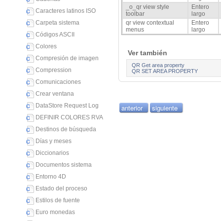
_o_qr view style
Entero
Caracteres latinos ISO
toolbar
largo
Carpeta sistema
qr view contextual
Entero
menus
largo
Códigos ASCII
Colores
Ver también
Compresión de imagen
QR Get area property
Compression
QR SET AREA PROPERTY
Comunicaciones
Crear ventana
DataStore Request Log
anterior
siguiente
DEFINIR COLORES RVA
Destinos de búsqueda
Días y meses
Diccionarios
Documentos sistema
Entorno 4D
Estado del proceso
Estilos de fuente
Euro monedas