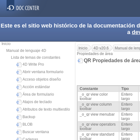
Este es el sitio web histórico de la documentación
a
de
Inicio
Inicio
4D v20.6
Manual de len
Manual de lenguaje 4D
Propiedades de área
Lista de temas de constantes
QR Propiedades de ár
4D Write Pro
Abrir ventana formulario
Acceso objetos diseño
Acción estándar
Constante
Tipo
Área de formulario
_o_qr view color
Entero
toolbar
largo
Atajos de teclado
_o_qr view column
Entero
toolbar
largo
Atributos de texto multiestilo
_o_qr view menubar
Entero
Backup
largo
BLOB
_o_qr view operators
Entero
toolbar
largo
Buscar ventana
_o_qr view standard
Entero
toolbar
largo
Cadenas