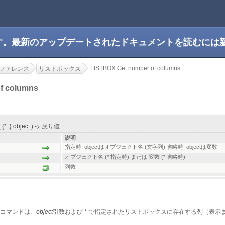
です。最新のアップデートされたドキュメントを読むには
LISTBOX Get number of columns
ファレンス
リストボックス
f columns
 {* ;} object ) -> 戻り値
説明
指定時, objectはオブジェクト名 (文字列) 省略時, objectは変数
オブジェクト名 (* 指定時) または 変数 (* 省略時)
列数
コマンドは、
object
引数および
*
で指定されたリストボックスに存在する列（表示