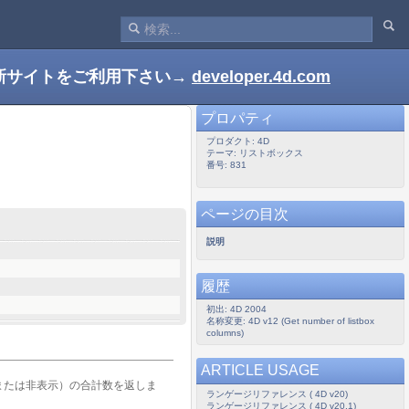
新サイトをご利用下さい→
developer.4d.com
プロパティ
プロダクト: 4D
テーマ: リストボックス
番号: 831
ページの目次
説明
履歴
初出: 4D 2004
名称変更: 4D v12 (Get number of listbox
columns)
ARTICLE USAGE
または非表示）の合計数を返しま
ランゲージリファレンス ( 4D v20)
ランゲージリファレンス ( 4D v20.1)