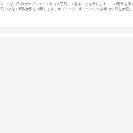
より、
object
引数がオブジェクト名（文字列）であることを示します。この引数を渡
字列ではなく変数参照を指定します。オブジェクト名についての詳細は
の節を参照し