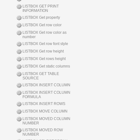
LISTBOX GET PRINT
INFORMATION
LISTBOX Get property
LISTBOX Get row color
LISTBOX Get row color as
number
LISTBOX Get row font style
LISTBOX Get row height
LISTBOX Get rows height
LISTBOX Get static columns
LISTBOX GET TABLE
SOURCE
LISTBOX INSERT COLUMN
LISTBOX INSERT COLUMN
FORMULA
LISTBOX INSERT ROWS
LISTBOX MOVE COLUMN
LISTBOX MOVED COLUMN
NUMBER
LISTBOX MOVED ROW
NUMBER