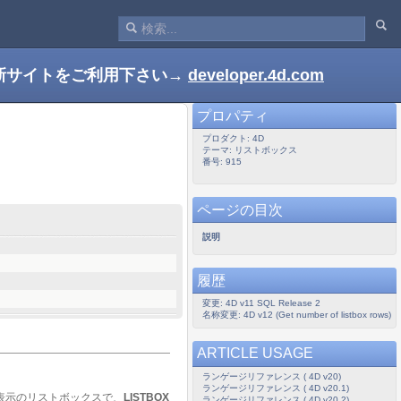
新サイトをご利用下さい→
developer.4d.com
プロパティ
プロダクト: 4D
テーマ: リストボックス
番号: 915
ページの目次
説明
履歴
変更: 4D v11 SQL Release 2
名称変更: 4D v12 (Get number of listbox rows)
ARTICLE USAGE
ランゲージリファレンス ( 4D v20)
ランゲージリファレンス ( 4D v20.1)
表示のリストボックスで、
LISTBOX
ランゲージリファレンス ( 4D v20.2)