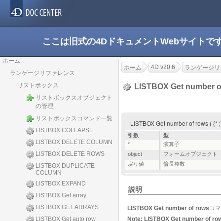
ここは旧式の4DドキュメントWebサイト
ホーム
4D v20.6
ホーム
ランゲージリ
ランゲージリファレンス
リストボックス
LISTBOX Get number o
リストボックスオブジェクト
の管理
リストボックスコマンド一覧
LISTBOX Get number of rows ( {* 
LISTBOX COLLAPSE
引数
型
LISTBOX DELETE COLUMN
*
演算子
LISTBOX DELETE ROWS
object
フォームオブジェクト
戻り値
倍長整数
LISTBOX DUPLICATE
COLUMN
LISTBOX EXPAND
説明
LISTBOX Get array
LISTBOX GET ARRAYS
LISTBOX Get number of rows
コマ
LISTBOX Get auto row
Note:
LISTBOX Get number of ro