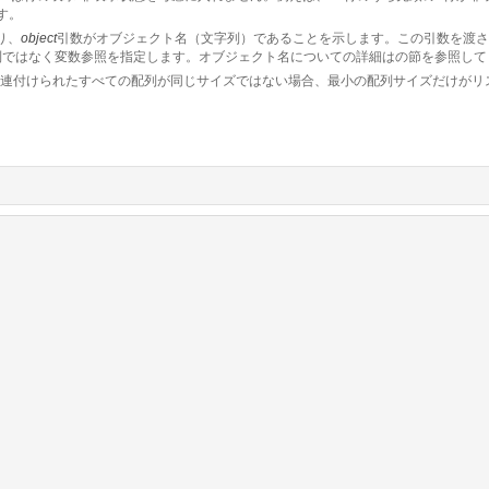
す。
り、
object
引数がオブジェクト名（文字列）であることを示します。この引数を渡さ
列ではなく変数参照を指定します。オブジェクト名についての詳細は
の節を参照して
連付けられたすべての配列が同じサイズではない場合、最小の配列サイズだけがリ