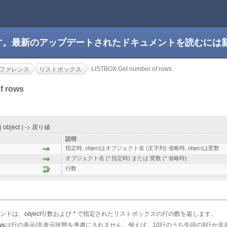
です。最新のアップデートされたドキュメントを読むには
LISTBOX Get number of rows
ファレンス
リストボックス
f rows
;} object ) -> 戻り値
説明
指定時, objectはオブジェクト名 (文字列) 省略時, objectは変数
オブジェクト名 (* 指定時) または 変数 (* 省略時)
行数
ンドは、
object
引数および
*
で指定されたリストボックスの行の数を返します。
ws
は行の表示/非表示状態を考慮に入れません。例えば、10行のうち先頭の9行か非