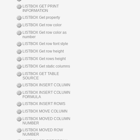
LISTBOX GET PRINT
INFORMATION
LISTBOX Get property
LISTBOX Get row color
LISTBOX Get row color as
number
LISTBOX Get row font style
LISTBOX Get row height
LISTBOX Get rows height
LISTBOX Get static columns
LISTBOX GET TABLE
SOURCE
LISTBOX INSERT COLUMN
LISTBOX INSERT COLUMN
FORMULA
LISTBOX INSERT ROWS
LISTBOX MOVE COLUMN
LISTBOX MOVED COLUMN
NUMBER
LISTBOX MOVED ROW
NUMBER