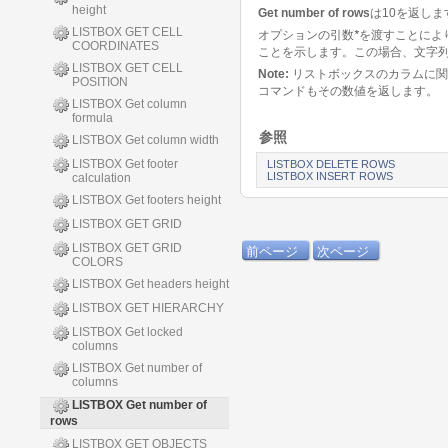
height
Get number of rows
は10を返しま
LISTBOX GET CELL
オプションの引数
*
を渡すことによ
COORDINATES
ことを示します。この場合、文字
LISTBOX GET CELL
Note:
リストボックスのカラムに関
POSITION
コマンドもその数値を返します。
LISTBOX Get column
formula
参照
LISTBOX Get column width
LISTBOX Get footer
LISTBOX DELETE ROWS
LISTBOX INSERT ROWS
calculation
LISTBOX Get footers height
LISTBOX GET GRID
LISTBOX GET GRID
前ページ
次ページ
COLORS
LISTBOX Get headers height
LISTBOX GET HIERARCHY
LISTBOX Get locked
columns
LISTBOX Get number of
columns
LISTBOX Get number of
rows
LISTBOX GET OBJECTS