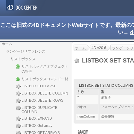
ここは旧式の4DドキュメントWebサイトです。最新
い→
d
ホーム
4D v20.6
ホーム
ランゲージリ
ランゲージリファレンス
リストボックス
LISTBOX SET ST
リストボックスオブジェクト
の管理
リストボックスコマンド一覧
LISTBOX SET STATIC COLUMNS ( {
LISTBOX COLLAPSE
引数
型
LISTBOX DELETE COLUMN
*
演算子
LISTBOX DELETE ROWS
object
フォームオブジェクト
LISTBOX DUPLICATE
COLUMN
numColumn
倍長整数
LISTBOX EXPAND
LISTBOX Get array
説明
LISTBOX GET ARRAYS