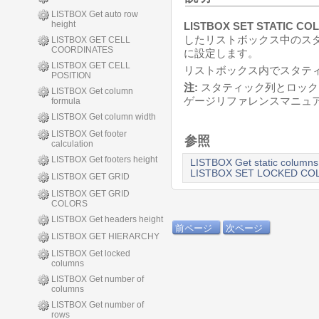
LISTBOX Get auto row
height
LISTBOX SET STATIC CO
したリストボックス中のス
LISTBOX GET CELL
COORDINATES
に設定します。
LISTBOX GET CELL
リストボックス内でスタテ
POSITION
注:
スタティック列とロック
LISTBOX Get column
ゲージリファレンスマニュ
formula
LISTBOX Get column width
LISTBOX Get footer
参照
calculation
LISTBOX Get footers height
LISTBOX Get static columns
LISTBOX SET LOCKED C
LISTBOX GET GRID
LISTBOX GET GRID
COLORS
LISTBOX Get headers height
前ページ
次ページ
LISTBOX GET HIERARCHY
LISTBOX Get locked
columns
LISTBOX Get number of
columns
LISTBOX Get number of
rows