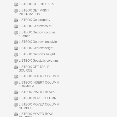
LISTBOX GET OBJECTS
LISTBOX GET PRINT
INFORMATION
LISTBOX Get property
LISTBOX Get row color
LISTBOX Get row color as
number
LISTBOX Get row font style
LISTBOX Get row height
LISTBOX Get rows height
LISTBOX Get static columns
LISTBOX GET TABLE
SOURCE
LISTBOX INSERT COLUMN
LISTBOX INSERT COLUMN
FORMULA
LISTBOX INSERT ROWS
LISTBOX MOVE COLUMN
LISTBOX MOVED COLUMN
NUMBER
LISTBOX MOVED ROW