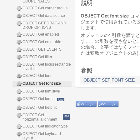
COORDINATES
説明
OBJECT Get corner radius
OBJECT Get font size
コマ
OBJECT Get data source
ジェクトで使用されている
OBJECT GET DRAG AND
します。 .
DROP OPTIONS
OBJECT Get enabled
オプションの
*
引数を渡すと
す。この引数を渡さないと
OBJECT Get enterable
の場合、文字ではなくフィー
OBJECT GET EVENTS
たは変数オブジェクトのみ)
OBJECT Get filter
OBJECT Get focus rectangle
invisible
参照
OBJECT Get font
OBJECT SET FONT SIZE
OBJECT Get font size
OBJECT Get font style
OBJECT Get format
Upd
前ページ
次ページ
OBJECT Get help tip
OBJECT Get
Upd
horizontal alignment
OBJECT Get indicator type
OBJECT Get keyboard
layout