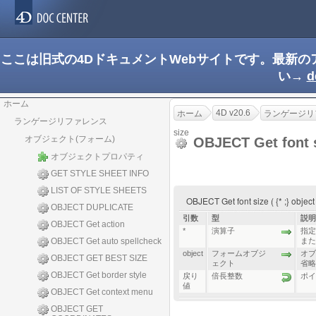
ここは旧式の4DドキュメントWebサイトです。最新
い→
d
ホーム
4D v20.6
ホーム
ランゲージリ
ランゲージリファレンス
size
オブジェクト(フォーム)
OBJECT Get font 
オブジェクトプロパティ
GET STYLE SHEET INFO
LIST OF STYLE SHEETS
OBJECT Get font size ( {* ;} obje
OBJECT DUPLICATE
引数
型
説明
OBJECT Get action
*
演算子
指定
OBJECT Get auto spellcheck
また
object
フォームオブジ
オブ
OBJECT GET BEST SIZE
ェクト
省略
OBJECT Get border style
戻り
倍長整数
ポイ
値
OBJECT Get context menu
OBJECT GET