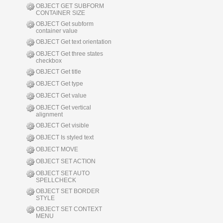
OBJECT GET SUBFORM
CONTAINER SIZE
OBJECT Get subform
container value
OBJECT Get text orientation
OBJECT Get three states
checkbox
OBJECT Get title
OBJECT Get type
OBJECT Get value
OBJECT Get vertical
alignment
OBJECT Get visible
OBJECT Is styled text
OBJECT MOVE
OBJECT SET ACTION
OBJECT SET AUTO
SPELLCHECK
OBJECT SET BORDER
STYLE
OBJECT SET CONTEXT
MENU