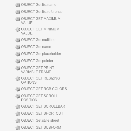
OBJECT Get list name
OBJECT Get list reference
OBJECT GET MAXIMUM
VALUE
OBJECT GET MINIMUM
VALUE
OBJECT Get multiline
OBJECT Get name
OBJECT Get placeholder
OBJECT Get pointer
OBJECT GET PRINT
VARIABLE FRAME
OBJECT GET RESIZING
OPTIONS
OBJECT GET RGB COLORS
OBJECT GET SCROLL
POSITION
OBJECT GET SCROLLBAR
OBJECT GET SHORTCUT
OBJECT Get style sheet
OBJECT GET SUBFORM