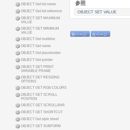
参照
OBJECT Get list name
OBJECT Get list reference
OBJECT SET VALUE
OBJECT GET MAXIMUM
VALUE
OBJECT GET MINIMUM
VALUE
前ページ
次ページ
OBJECT Get multiline
OBJECT Get name
OBJECT Get placeholder
OBJECT Get pointer
OBJECT GET PRINT
VARIABLE FRAME
OBJECT GET RESIZING
OPTIONS
OBJECT GET RGB COLORS
OBJECT GET SCROLL
POSITION
OBJECT GET SCROLLBAR
OBJECT GET SHORTCUT
OBJECT Get style sheet
OBJECT GET SUBFORM