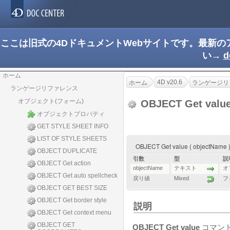
ここは旧式の4DドキュメントWebサイトです。最新
い→
d
ホーム
4D v20.6
ホーム
ランゲージリ
ランゲージリファレンス
オブジェクト(フォーム)
OBJECT Get valu
オブジェクトプロパティ
GET STYLE SHEET INFO
LIST OF STYLE SHEETS
OBJECT Get value ( objectName
OBJECT DUPLICATE
引数
型
説
OBJECT Get action
objectName
テキスト
オ
OBJECT Get auto spellcheck
戻り値
Mixed
フ
OBJECT GET BEST SIZE
OBJECT Get border style
説明
OBJECT Get context menu
OBJECT GET
OBJECT Get value
コマン