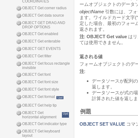
COORDINATES
ームオブジェクトのデータ
OBJECT Get corner radius
objectName
引数には、フォ
OBJECT Get data source
ます。ワイルドカード文字(
OBJECT GET DRAG AND
定した場合、最初のフォー
DROP OPTIONS
返されます。
OBJECT Get enabled
注
:
OBJECT Get value
はリ
OBJECT Get enterable
ては使用できません。
OBJECT GET EVENTS
OBJECT Get filter
返される値
OBJECT Get focus rectangle
フォームオブジェクトのデ
invisible
注
:
OBJECT Get font
データソースが配列の
OBJECT Get font size
返します。
OBJECT Get font style
データソースが式の場
OBJECT Get format
計算された値を返しま
Upd
OBJECT Get help tip
例題
OBJECT Get
Upd
horizontal alignment
OBJECT SET VALUE
コマ
OBJECT Get indicator type
OBJECT Get keyboard
layout