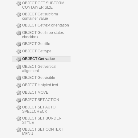
OBJECT GET SUBFORM
CONTAINER SIZE
OBJECT Get subform
container value
OBJECT Get text orientation
OBJECT Get three states
checkbox
OBJECT Get title
OBJECT Get type
OBJECT Get value
OBJECT Get vertical
alignment
OBJECT Get visible
OBJECT Is styled text
OBJECT MOVE
OBJECT SET ACTION
OBJECT SET AUTO
SPELLCHECK
OBJECT SET BORDER
STYLE
OBJECT SET CONTEXT
MENU