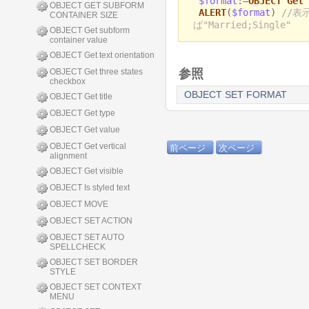
$format
:=
OBJECT Get 
OBJECT GET SUBFORM
ALERT
(
$format
)
//表
CONTAINER SIZE
ば"Married;Single"
OBJECT Get subform
container value
OBJECT Get text orientation
OBJECT Get three states
参照
checkbox
OBJECT SET FORMAT
OBJECT Get title
OBJECT Get type
OBJECT Get value
OBJECT Get vertical
前ページ
次ページ
alignment
OBJECT Get visible
OBJECT Is styled text
OBJECT MOVE
OBJECT SET ACTION
OBJECT SET AUTO
SPELLCHECK
OBJECT SET BORDER
STYLE
OBJECT SET CONTEXT
MENU