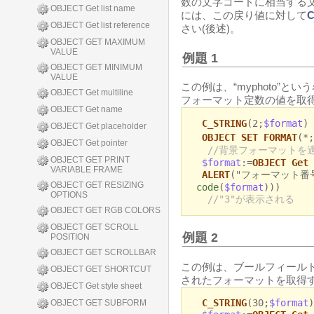
数の文字コードに相当する
OBJECT Get list name
には、この戻り値に対して
C
OBJECT Get list reference
さい(後述)。
OBJECT GET MAXIMUM
VALUE
例題 1
OBJECT GET MINIMUM
VALUE
この例は、“myphoto”
OBJECT Get multiline
フォーマット定数の値を取得
OBJECT Get name
C_STRING
(2;
$format
)
OBJECT Get placeholder
OBJECT SET FORMAT
(*;
OBJECT Get pointer
//背景フォーマットを適用
OBJECT GET PRINT
$format
:=
OBJECT Get 
VARIABLE FRAME
ALERT
("フォーマット番号
OBJECT GET RESIZING
code
(
$format
)))
OPTIONS
//"3"が表示される
OBJECT GET RGB COLORS
OBJECT GET SCROLL
例題 2
POSITION
OBJECT GET SCROLLBAR
この例は、ブールフィールド“[Mem
OBJECT GET SHORTCUT
されたフォーマットを取得す
OBJECT Get style sheet
C_STRING
(30;
$format
)
OBJECT GET SUBFORM