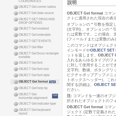
COORDINATES
説明
OBJECT Get corner radius
OBJECT Get format
コマン
OBJECT Get data source
クトに適用された現在の表
OBJECT GET DRAG AND
DROP OPTIONS
オプションの
*
引数を指定
OBJECT Get enabled
(文字列) 。オプションの *
たは変数です。この場合、
OBJECT Get enterable
(フィールドまたは変数のみ
OBJECT GET EVENTS
このコマンドはオブジェク
OBJECT Get filter
インモードや
OBJECT SET
OBJECT Get focus rectangle
ットを返します。
OBJECT G
invisible
入れるあらゆるタイプのフォ
OBJECT Get font
に対して使用することができ
OBJECT Get font size
文字列、数値、ボタングリ
ピクチャポップアップメニュ
OBJECT Get font style
トボックスヘッダー)。こ
OBJECT Get format
Upd
関する詳細は、
OBJECT S
OBJECT Get help tip
ださい。
OBJECT Get
注:
コマンドを一連のオブジ
Upd
horizontal alignment
択されたオブジェクトのフ
OBJECT Get indicator type
OBJECT Get format
コマン
OBJECT Get keyboard
ジェクト (定数で定義され
layout