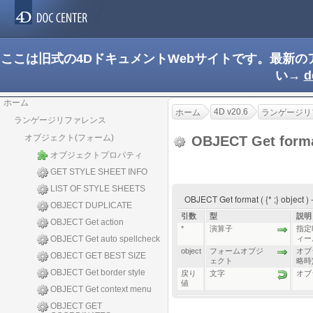
ここは旧式の4DドキュメントWebサイトです。最新
い→
d
ホーム
4D v20.6
ホーム
ランゲージリ
ランゲージリファレンス
オブジェクト(フォーム)
OBJECT Get form
オブジェクトプロパティ
GET STYLE SHEET INFO
LIST OF STYLE SHEETS
OBJECT Get format ( {* ;} object
OBJECT DUPLICATE
引数
型
説明
OBJECT Get action
*
演算子
指定時
OBJECT Get auto spellcheck
ィー
object
フォームオブジ
オブ
OBJECT GET BEST SIZE
ェクト
略時
OBJECT Get border style
戻り
文字
オブ
値
OBJECT Get context menu
OBJECT GET