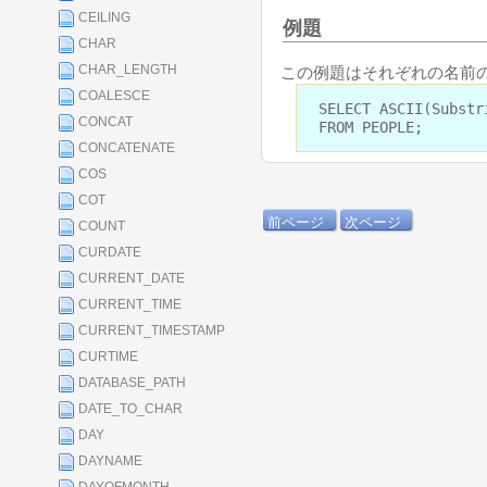
CEILING
例題
CHAR
CHAR_LENGTH
この例題はそれぞれの名前
COALESCE
SELECT ASCII(Substr
CONCAT
FROM PEOPLE;
CONCATENATE
COS
COT
前ページ
次ページ
COUNT
CURDATE
CURRENT_DATE
CURRENT_TIME
CURRENT_TIMESTAMP
CURTIME
DATABASE_PATH
DATE_TO_CHAR
DAY
DAYNAME