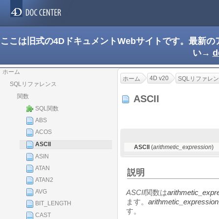
ここは旧式の4DドキュメントWebサイトです。最新
い→
d
ホーム
4D v20
ホーム
SQLリファレ
SQLリファレンス
関数
ASCII
SQL関数
ABS
ACOS
ASCII
ASCII
(
arithmetic_expression
)
ASIN
ATAN
説明
ATAN2
AVG
ASCII
関数は
arithmetic_expr
ます。
arithmetic_expression
BIT_LENGTH
す。
CAST