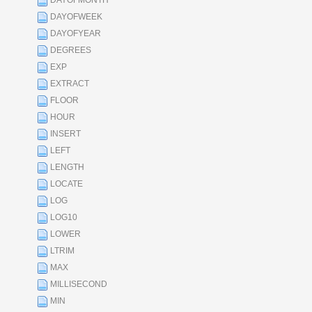
DAYOFMONTH
DAYOFWEEK
DAYOFYEAR
DEGREES
EXP
EXTRACT
FLOOR
HOUR
INSERT
LEFT
LENGTH
LOCATE
LOG
LOG10
LOWER
LTRIM
MAX
MILLISECOND
MIN