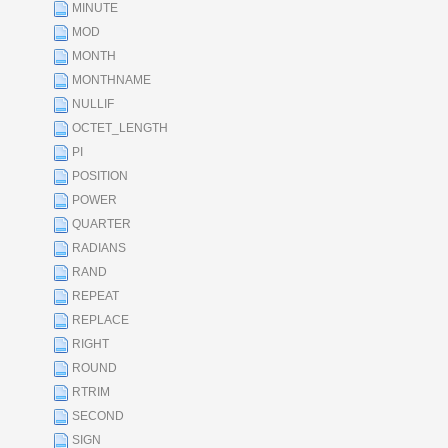
MINUTE
MOD
MONTH
MONTHNAME
NULLIF
OCTET_LENGTH
PI
POSITION
POWER
QUARTER
RADIANS
RAND
REPEAT
REPLACE
RIGHT
ROUND
RTRIM
SECOND
SIGN