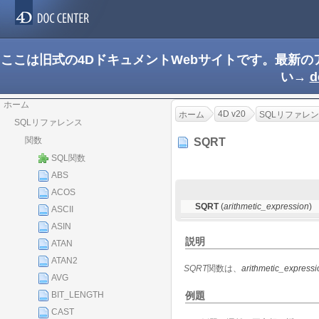
ここは旧式の4DドキュメントWebサイトです。最新
い→
d
ホーム
4D v20
ホーム
SQLリファレ
SQLリファレンス
関数
SQRT
SQL関数
ABS
ACOS
SQRT
(
arithmetic_expression
)
ASCII
ASIN
説明
ATAN
ATAN2
SQRT
関数は、
arithmetic_expressi
AVG
例題
BIT_LENGTH
CAST