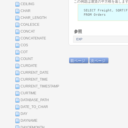
この例題は運賃の平方根を返します
CEILING
SELECT Freight, SQRT(F
CHAR
FROM Orders
CHAR_LENGTH
COALESCE
参照
CONCAT
CONCATENATE
EXP
COS
COT
COUNT
前ページ
次ページ
CURDATE
CURRENT_DATE
CURRENT_TIME
CURRENT_TIMESTAMP
CURTIME
DATABASE_PATH
DATE_TO_CHAR
DAY
DAYNAME
DAYOFMONTH