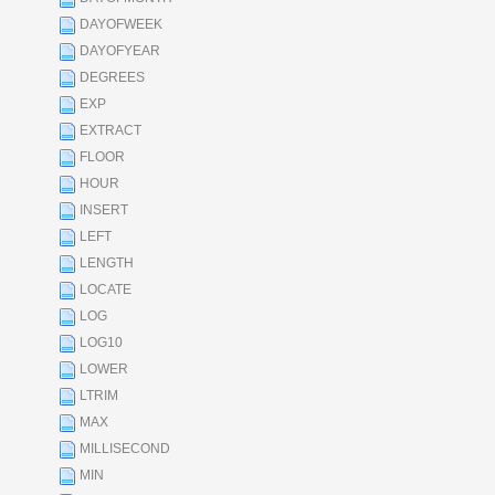
DAYOFWEEK
DAYOFYEAR
DEGREES
EXP
EXTRACT
FLOOR
HOUR
INSERT
LEFT
LENGTH
LOCATE
LOG
LOG10
LOWER
LTRIM
MAX
MILLISECOND
MIN