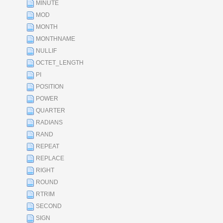
MINUTE
MOD
MONTH
MONTHNAME
NULLIF
OCTET_LENGTH
PI
POSITION
POWER
QUARTER
RADIANS
RAND
REPEAT
REPLACE
RIGHT
ROUND
RTRIM
SECOND
SIGN