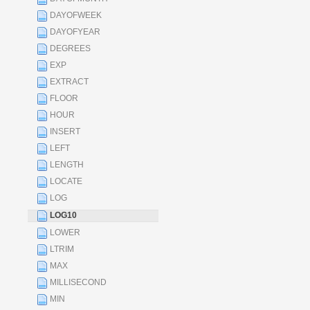
DAYOFWEEK
DAYOFYEAR
DEGREES
EXP
EXTRACT
FLOOR
HOUR
INSERT
LEFT
LENGTH
LOCATE
LOG
LOG10
LOWER
LTRIM
MAX
MILLISECOND
MIN