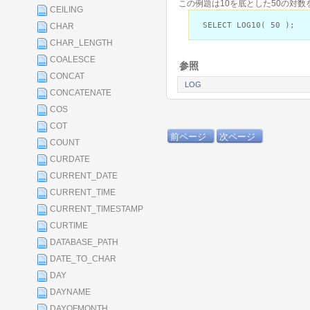
この例題は10を底とした50の対数
CEILING
SELECT LOG10( 50 );
CHAR
CHAR_LENGTH
COALESCE
参照
CONCAT
LOG
CONCATENATE
COS
COT
前ページ
次ページ
COUNT
CURDATE
CURRENT_DATE
CURRENT_TIME
CURRENT_TIMESTAMP
CURTIME
DATABASE_PATH
DATE_TO_CHAR
DAY
DAYNAME
DAYOFMONTH