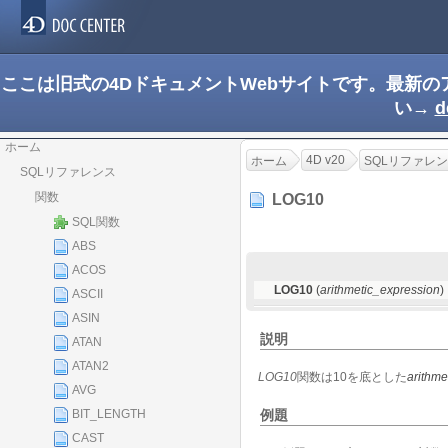
ここは旧式の4DドキュメントWebサイトです。最新
い→
d
ホーム
4D v20
ホーム
SQLリファレ
SQLリファレンス
関数
LOG10
SQL関数
ABS
ACOS
LOG10
(
arithmetic_expression
)
ASCII
ASIN
説明
ATAN
ATAN2
LOG10
関数は10を底とした
arithme
AVG
例題
BIT_LENGTH
CAST