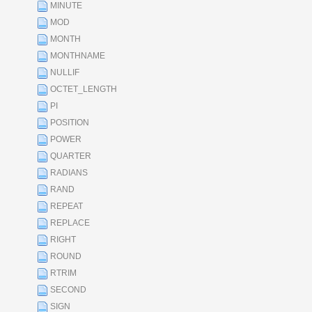
MINUTE
MOD
MONTH
MONTHNAME
NULLIF
OCTET_LENGTH
PI
POSITION
POWER
QUARTER
RADIANS
RAND
REPEAT
REPLACE
RIGHT
ROUND
RTRIM
SECOND
SIGN