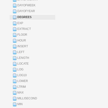
DAYOFWEEK
DAYOFYEAR
DEGREES
EXP
EXTRACT
FLOOR
HOUR
INSERT
LEFT
LENGTH
LOCATE
LOG
LOG10
LOWER
LTRIM
MAX
MILLISECOND
MIN