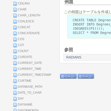
例題
CEILING
CHAR
この例題はテーブルを作成し
CHAR_LENGTH
CREATE TABLE Degree
COALESCE
INSERT INTO Degrees
CONCAT
(DEGREES(PI()));
SELECT * FROM Degre
CONCATENATE
COS
COT
参照
COUNT
CURDATE
RADIANS
CURRENT_DATE
CURRENT_TIME
CURRENT_TIMESTAMP
前ページ
次ページ
CURTIME
DATABASE_PATH
DATE_TO_CHAR
DAY
DAYNAME
DAYOFMONTH