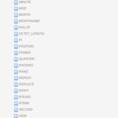
MINUTE
MOD
MONTH
MONTHNAME
NULLIF
OCTET_LENGTH
PI
POSITION
POWER
QUARTER
RADIANS
RAND
REPEAT
REPLACE
RIGHT
ROUND
RTRIM
SECOND
SIGN