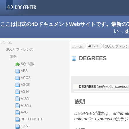
ここは旧式の4DドキュメントWebサイトです。最新
い→
d
ホーム
4D v20
ホーム
SQLリファレ
SQLリファレンス
関数
DEGREES
SQL関数
ABS
ACOS
ASCII
DEGREES
(
arithmetic_express
ASIN
ATAN
説明
ATAN2
AVG
DEGREES
関数は、
arithmet
arithmetic_expression
はラジ
BIT_LENGTH
CAST