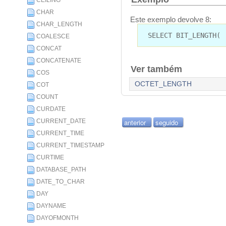
CEILING
CHAR
Este exemplo devolve 8:
CHAR_LENGTH
SELECT BIT_LENGTH( 
COALESCE
CONCAT
CONCATENATE
Ver também
COS
OCTET_LENGTH
COT
COUNT
CURDATE
CURRENT_DATE
anterior
seguido
CURRENT_TIME
CURRENT_TIMESTAMP
CURTIME
DATABASE_PATH
DATE_TO_CHAR
DAY
DAYNAME
DAYOFMONTH