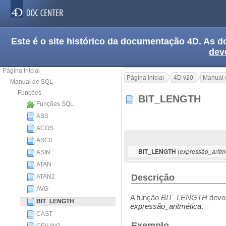
Este é o site histórico da documentação 4D. As
dev
Página Inicial
Página Inicial
4D v20
Manual 
Manual de SQL
Funções
BIT_LENGTH
Funções SQL
ABS
ACOS
ASCII
(
BIT_LENGTH
expressão_aritm
ASIN
ATAN
Descrição
ATAN2
AVG
A função
BIT_LENGTH
devol
BIT_LENGTH
expressão_aritmética
.
CAST
Exemplo