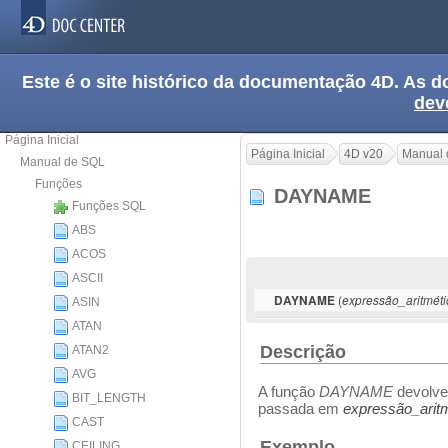
Este é o site histórico da documentação 4D. As
dev
Página Inicial
Página Inicial
4D v20
Manual 
Manual de SQL
Funções
DAYNAME
Funções SQL
ABS
ACOS
ASCII
(
DAYNAME
expressão_aritméti
ASIN
ATAN
Descrição
ATAN2
AVG
A função
DAYNAME
devolve
BIT_LENGTH
passada em
expressão_arit
CAST
Exemplo
CEILING