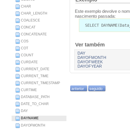
CHAR
Este exemplo devolve o nom
CHAR_LENGTH
nascimento passada:
COALESCE
SELECT DAYNAME(Data
CONCAT
CONCATENATE
COS
Ver também
COT
DAY
COUNT
DAYOFMONTH
DAYOFWEEK
CURDATE
DAYOFYEAR
CURRENT_DATE
CURRENT_TIME
CURRENT_TIMESTAMP
anterior
seguido
CURTIME
DATABASE_PATH
DATE_TO_CHAR
DAY
DAYNAME
DAYOFMONTH