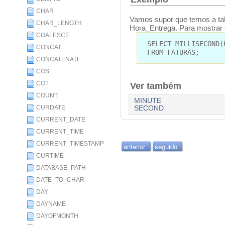
CHAR
Vamos supor que temos a 
CHAR_LENGTH
Hora_Entrega. Para mostrar 
COALESCE
SELECT MILLISECOND(
CONCAT
FROM FATURAS;
CONCATENATE
COS
COT
Ver também
COUNT
MINUTE
CURDATE
SECOND
CURRENT_DATE
CURRENT_TIME
CURRENT_TIMESTAMP
anterior
seguido
CURTIME
DATABASE_PATH
DATE_TO_CHAR
DAY
DAYNAME
DAYOFMONTH