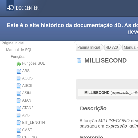
Este é o site histórico da documentação 4D. As
dev
Página Inicial
Página Inicial
4D v20
Manual 
Manual de SQL
Funções
MILLISECOND
Funções SQL
ABS
ACOS
ASCII
(
MILLISECOND
expressão_arit
ASIN
ATAN
Descrição
ATAN2
AVG
A função
MILLISECOND
dev
BIT_LENGTH
passada em
expressão_arit
CAST
Exemplo
CEILING