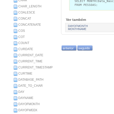
CHAR
SELECT MONTH(Data_Nasc
FROM PESSOAS;
CHAR_LENGTH
COALESCE
CONCAT
Ver também
CONCATENATE
DAYOFMONTH
MONTHNAME
COS
COT
COUNT
anterior
seguido
CURDATE
CURRENT_DATE
CURRENT_TIME
CURRENT_TIMESTAMP
CURTIME
DATABASE_PATH
DATE_TO_CHAR
DAY
DAYNAME
DAYOFMONTH
DAYOFWEEK