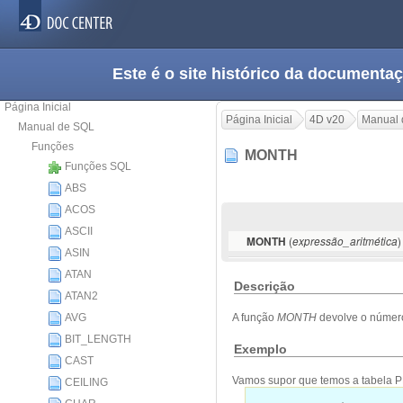
Este é o site histórico da documen
Página Inicial
Página Inicial
4D v20
Manual 
Manual de SQL
Funções
MONTH
Funções SQL
ABS
ACOS
ASCII
(
)
MONTH
expressão_aritmética
ASIN
ATAN
Descrição
ATAN2
AVG
A função
MONTH
devolve o número
BIT_LENGTH
Exemplo
CAST
Vamos supor que temos a tabela 
CEILING