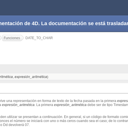
cumentación de 4D. La documentación se está trasla
Funciones
DATE_TO_CHAR
,
)
itmética
expresión_aritmética
lve una representación en forma de texto de la fecha pasada en la primera
expres
da
expresión_aritmética
. La primera
expresión_aritmética
debe ser de tipo Timestam
en utilizar se presentan a continuación. En general, si un código de formato comi
nces el número se iniciará con uno o más ceros cuando sea el caso; de lo contrari
go Dd devolverá 07.