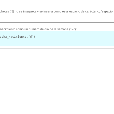
chetes ([ ]) no se interpreta y se inserta como está 'espacio de carácter -.,:;'espacio' 
 nacimiento como un número de día de la semana (1-7):
echa_Nacimiento,’d’)