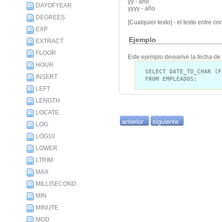
yy - año
DAYOFYEAR
yyyy - año
DEGREES
[Cualquier texto] - el texto entre cor
EXP
Ejemplo
EXTRACT
FLOOR
Este ejemplo devuelve la fecha de
HOUR
SELECT DATE_TO_CHAR (F
INSERT
FROM EMPLEADOS;
LEFT
LENGTH
LOCATE
anterior
siguiente
LOG
LOG10
LOWER
LTRIM
MAX
MILLISECOND
MIN
MINUTE
MOD