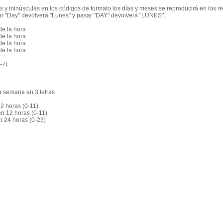
 y minúsculas en los códigos de formato los días y meses se reproducirá en los re
sar "Day" devolverá "Lunes" y pasar "DAY" devolverá "LUNES".
de la hora
de la hora
de la hora
de la hora
-7)
a semana en 3 letras
2 horas (0-11)
n 12 horas (0-11)
 24 horas (0-23)