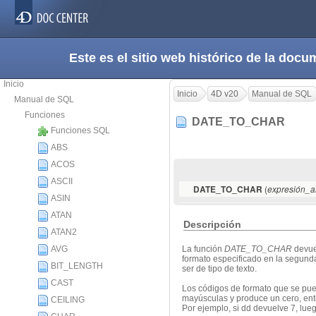
Este es el sitio web histórico de la do
Inicio
Inicio
4D v20
Manual de SQL
Manual de SQL
Funciones
DATE_TO_CHAR
Funciones SQL
ABS
ACOS
ASCII
(
DATE_TO_CHAR
expresión_ar
ASIN
ATAN
Descripción
ATAN2
AVG
La función
DATE_TO_CHAR
devue
formato especificado en la segun
BIT_LENGTH
ser de tipo de texto.
CAST
Los códigos de formato que se pued
mayúsculas y produce un cero, ento
CEILING
Por ejemplo, si dd devuelve 7, lue