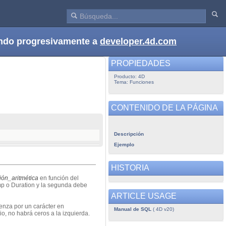
dando progresivamente a
developer.4d.com
PROPIEDADES
Producto: 4D
Tema: Funciones
CONTENIDO DE LA PÁGINA
Descripción
Ejemplo
HISTORIA
ión_aritmética
en función del
p o Duration y la segunda debe
ARTICLE USAGE
enza por un carácter en
Manual de SQL
( 4D v20)
o, no habrá ceros a la izquierda.