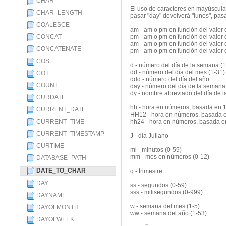
CHAR
El uso de caracteres en mayúsculas
CHAR_LENGTH
pasar "day" devolverá "lunes", pa
COALESCE
am - am o pm en función del valor 
CONCAT
pm - am o pm en función del valor 
am - am o pm en función del valor 
CONCATENATE
pm - am o pm en función del valor 
COS
d - número del día de la semana (1
dd - número del día del mes (1-31)
COT
ddd - número del día del año
COUNT
day - número del día de la semana
dy - nombre abreviado del día de l
CURDATE
hh - hora en números, basada en 1
CURRENT_DATE
HH12 - hora en números, basada e
CURRENT_TIME
hh24 - hora en números, basada en
CURRENT_TIMESTAMP
J - día Juliano
CURTIME
mi - minutos (0-59)
mm - mes en números (0-12)
DATABASE_PATH
DATE_TO_CHAR
q - trimestre
DAY
ss - segundos (0-59)
sss - milisegundos (0-999)
DAYNAME
w - semana del mes (1-5)
DAYOFMONTH
ww - semana del año (1-53)
DAYOFWEEK