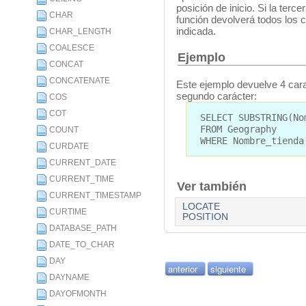
posición de inicio. Si la terce
CHAR
función devolverá todos los c
indicada.
CHAR_LENGTH
COALESCE
Ejemplo
CONCAT
CONCATENATE
Este ejemplo devuelve 4 carac
segundo carácter:
COS
COT
SELECT SUBSTRING(No
FROM Geography
COUNT
WHERE Nombre_tienda
CURDATE
CURRENT_DATE
CURRENT_TIME
Ver también
CURRENT_TIMESTAMP
LOCATE
CURTIME
POSITION
DATABASE_PATH
DATE_TO_CHAR
DAY
anterior
siguiente
DAYNAME
DAYOFMONTH