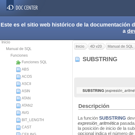
Este es el sitio web histórico de la documentación
a
de
Inicio
Inicio
4D v20
Manual de SQL
Manual de SQL
Funciones
SUBSTRING
Funciones SQL
ABS
ACOS
ASCII
(
SUBSTRING
expresión_aritmé
ASIN
ATAN
Descripción
ATAN2
AVG
La función
SUBSTRING
devu
BIT_LENGTH
expresión_aritmética
pasada
CAST
la posición de inicio de la s
opcional indica el número de 
CEILING