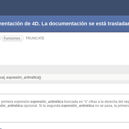
cumentación de 4D. La documentación se está trasla
Funciones
TRUNCATE
[,
])
ica
expresión_aritmética
 primera expresión
expresión_aritmética
truncada en "x" cifras a la derecha del se
ión_aritmética
opcional. Si la segunda
expresión_aritmética
no se pasa, la prime