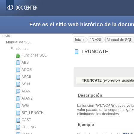
Este es el sitio web histórico de la do
Inicio
Inicio
4D v20
Manual de SQL
Manual de SQL
Funciones
TRUNCATE
Funciones SQL
ABS
ACOS
ASCII
(
TRUNCATE
expresión_aritmét
ASIN
ATAN
Descripción
ATAN2
AVG
La función
TRUNCATE
devuelve la
valor pasado en la segunda
expres
BIT_LENGTH
eliminando los decimales.
CAST
Ejemplo
CEILING