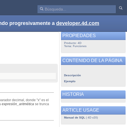
dando progresivamente a
developer.4d.com
PROPIEDADES
Producto: 4D
Tema: Funciones
CONTENIDO DE LA PÁGINA
Descripción
Ejemplo
HISTORIA
parador decimal, donde "x" es el
ra
expresión_aritmética
se trunca
ARTICLE USAGE
Manual de SQL
( 4D v20)