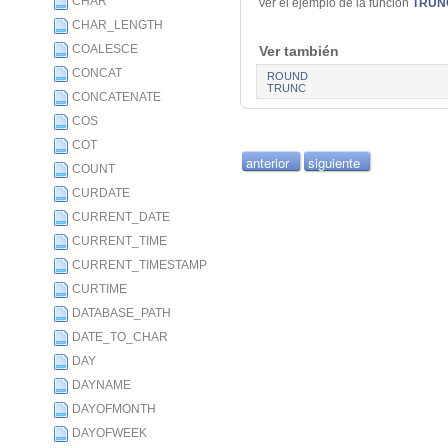
CHAR
Ver el ejemplo de la función
TRUN
CHAR_LENGTH
COALESCE
Ver también
CONCAT
ROUND
TRUNC
CONCATENATE
COS
COT
anterior
siguiente
COUNT
CURDATE
CURRENT_DATE
CURRENT_TIME
CURRENT_TIMESTAMP
CURTIME
DATABASE_PATH
DATE_TO_CHAR
DAY
DAYNAME
DAYOFMONTH
DAYOFWEEK