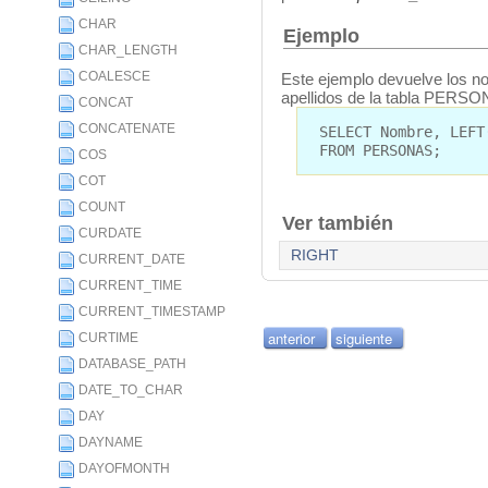
CHAR
Ejemplo
CHAR_LENGTH
COALESCE
Este ejemplo devuelve los no
apellidos de la tabla PERS
CONCAT
CONCATENATE
SELECT Nombre, LEFT
FROM PERSONAS;
COS
COT
COUNT
Ver también
CURDATE
RIGHT
CURRENT_DATE
CURRENT_TIME
CURRENT_TIMESTAMP
anterior
siguiente
CURTIME
DATABASE_PATH
DATE_TO_CHAR
DAY
DAYNAME
DAYOFMONTH