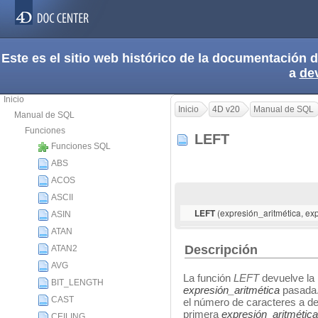
Este es el sitio web histórico de la documentación
a
de
Inicio
Inicio
4D v20
Manual de SQL
Manual de SQL
Funciones
LEFT
Funciones SQL
ABS
ACOS
ASCII
(expresión_aritmética, ex
LEFT
ASIN
ATAN
Descripción
ATAN2
AVG
La función
LEFT
devuelve la 
BIT_LENGTH
expresión_aritmética
pasada
CAST
el número de caracteres a dev
primera
expresión_aritmética
CEILING