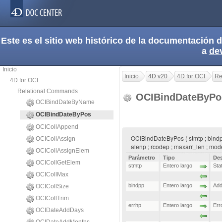
Este es el sitio web histórico de la documentación
a
de
Inicio
Inicio
4D v20
4D for OCI
Re
4D for OCI
Relational Commands
OCIBindDateByP
OCIBindDateByName
OCIBindDateByPos
OCICollAppend
OCIBindDateByPos ( stmtp ; bindpp ;
OCICollAssign
alenp ; rcodep ; maxarr_len ; mod
OCICollAssignElem
Parámetro
Tipo
Des
OCICollGetElem
stmtp
Entero largo
Sta
OCICollMax
bindpp
Entero largo
Add
OCICollSize
OCICollTrim
errhp
Entero largo
Err
OCIDateAddDays