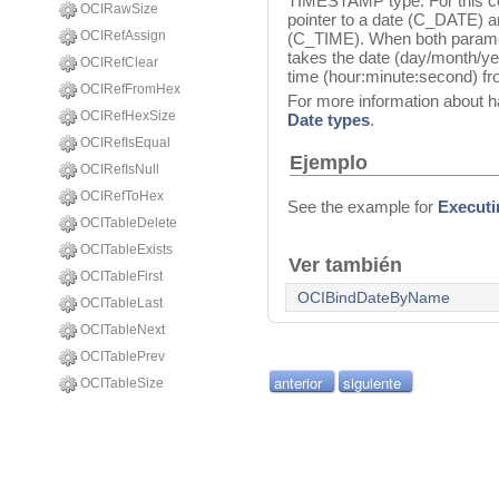
TIMESTAMP type. For this 
OCIRawSize
pointer to a date (C_DATE) 
OCIRefAssign
(C_TIME). When both parame
takes the date (day/month/ye
OCIRefClear
time (hour:minute:second) f
OCIRefFromHex
For more information about h
OCIRefHexSize
Date types
.
OCIRefIsEqual
Ejemplo
OCIRefIsNull
OCIRefToHex
See the example for
Executi
OCITableDelete
OCITableExists
Ver también
OCITableFirst
OCIBindDateByName
OCITableLast
OCITableNext
OCITablePrev
anterior
siguiente
OCITableSize