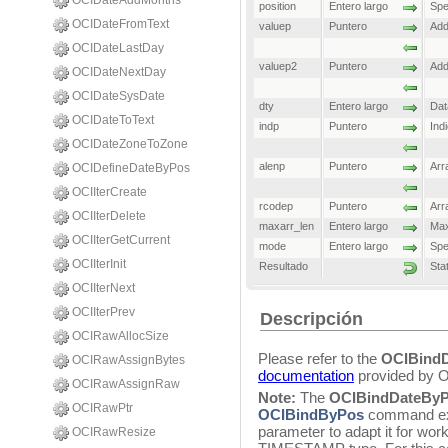
OCIDateAddMonths
position
Entero largo
Spe
OCIDateFromText
valuep
Puntero
Add
OCIDateLastDay
valuep2
Puntero
Add
OCIDateNextDay
OCIDateSysDate
dty
Entero largo
Dat
OCIDateToText
indp
Puntero
Ind
OCIDateZoneToZone
alenp
Puntero
Arr
OCIDefineDateByPos
OCIIterCreate
rcodep
Puntero
Arr
OCIIterDelete
maxarr_len
Entero largo
Max
OCIIterGetCurrent
mode
Entero largo
Spe
OCIIterInit
Resultado
Sta
OCIIterNext
OCIIterPrev
Descripción
OCIRawAllocSize
Please refer to the
OCIBind
OCIRawAssignBytes
documentation
provided by O
OCIRawAssignRaw
Note:
The
OCIBindDateBy
OCIRawPtr
OCIBindByPos
command exce
parameter to adapt it for wor
OCIRawResize