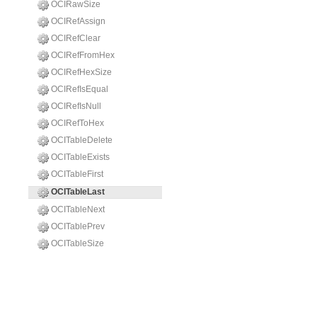
OCIRawSize
OCIRefAssign
OCIRefClear
OCIRefFromHex
OCIRefHexSize
OCIRefIsEqual
OCIRefIsNull
OCIRefToHex
OCITableDelete
OCITableExists
OCITableFirst
OCITableLast
OCITableNext
OCITablePrev
OCITableSize