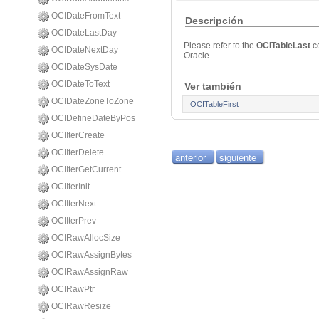
OCIDateFromText
Descripción
OCIDateLastDay
Please refer to the
OCITableLast
c
OCIDateNextDay
Oracle.
OCIDateSysDate
OCIDateToText
Ver también
OCIDateZoneToZone
OCITableFirst
OCIDefineDateByPos
OCIIterCreate
OCIIterDelete
anterior
siguiente
OCIIterGetCurrent
OCIIterInit
OCIIterNext
OCIIterPrev
OCIRawAllocSize
OCIRawAssignBytes
OCIRawAssignRaw
OCIRawPtr
OCIRawResize