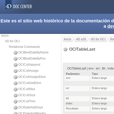
Este es el sitio web histórico de la documentación
a
de
Inicio
Inicio
4D v20
4D for OCI
Re
4D for OCI
Relational Commands
OCITableLast
OCIBindDateByName
OCIBindDateByPos
OCICollAppend
OCITableLast ( env ; err ; tbl ; in
OCICollAssign
Parámetro
Tipo
OCICollAssignElem
env
Entero largo
OCICollGetElem
err
Entero largo
OCICollMax
OCICollSize
tbl
Entero largo
OCICollTrim
index
Entero largo
OCIDateAddDays
Resultado
Entero largo
OCIDateAddMonths