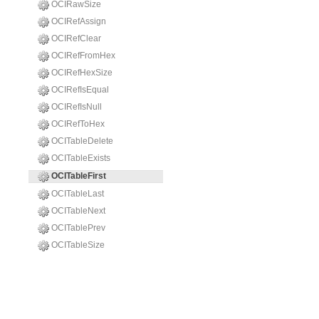
OCIRawSize
OCIRefAssign
OCIRefClear
OCIRefFromHex
OCIRefHexSize
OCIRefIsEqual
OCIRefIsNull
OCIRefToHex
OCITableDelete
OCITableExists
OCITableFirst
OCITableLast
OCITableNext
OCITablePrev
OCITableSize