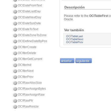
OCIDateFromText
Descripción
OCIDateLastDay
Please refer to the
OCITableFirst
c
OCIDateNextDay
Oracle.
OCIDateSysDate
OCIDateToText
Ver también
OCIDateZoneToZone
OCITableLast
OCITableNext
OCIDefineDateByPos
OCITablePrev
OCIIterCreate
OCIIterDelete
OCIIterGetCurrent
anterior
siguiente
OCIIterInit
OCIIterNext
OCIIterPrev
OCIRawAllocSize
OCIRawAssignBytes
OCIRawAssignRaw
OCIRawPtr
OCIRawResize