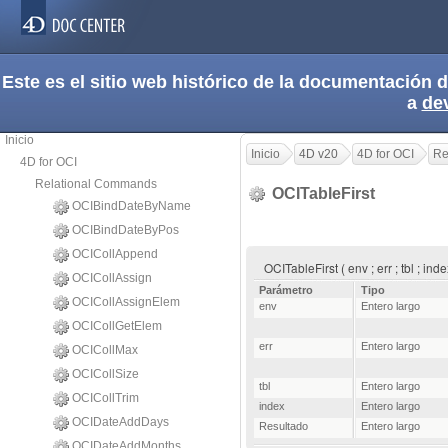
Este es el sitio web histórico de la documentación
a
de
Inicio
Inicio
4D v20
4D for OCI
Re
4D for OCI
Relational Commands
OCITableFirst
OCIBindDateByName
OCIBindDateByPos
OCICollAppend
OCITableFirst ( env ; err ; tbl ; in
OCICollAssign
Parámetro
Tipo
OCICollAssignElem
env
Entero largo
OCICollGetElem
err
Entero largo
OCICollMax
OCICollSize
tbl
Entero largo
OCICollTrim
index
Entero largo
OCIDateAddDays
Resultado
Entero largo
OCIDateAddMonths