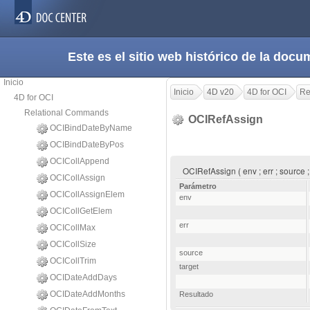
Este es el sitio web histórico de la do
Inicio
Inicio
4D v20
4D for OCI
Re
4D for OCI
Relational Commands
OCIRefAssign
OCIBindDateByName
OCIBindDateByPos
OCICollAppend
OCIRefAssign ( env ; err ; source 
OCICollAssign
Parámetro
OCICollAssignElem
env
OCICollGetElem
err
OCICollMax
OCICollSize
source
OCICollTrim
target
OCIDateAddDays
OCIDateAddMonths
Resultado