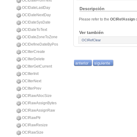
OCIDateFromText
OCIDateLastDay
Descripción
OCIDateNextDay
Please refer to the
OCIRefAssign
OCIDateSysDate
OCIDateToText
Ver también
OCIDateZoneToZone
OCIRefClear
OCIDefineDateByPos
OCIIterCreate
OCIIterDelete
anterior
siguiente
OCIIterGetCurrent
OCIIterInit
OCIIterNext
OCIIterPrev
OCIRawAllocSize
OCIRawAssignBytes
OCIRawAssignRaw
OCIRawPtr
OCIRawResize
OCIRawSize