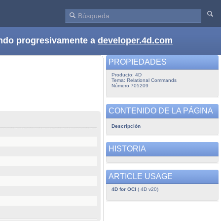
dando progresivamente a
developer.4d.com
PROPIEDADES
Producto: 4D
Tema: Relational Commands
Número 705209
CONTENIDO DE LA PÁGINA
Descripción
HISTORIA
ARTICLE USAGE
4D for OCI
( 4D v20)