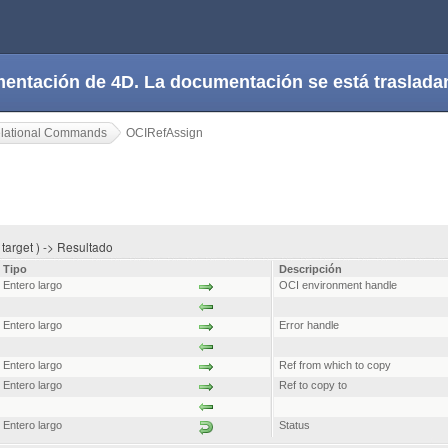
cumentación de 4D. La documentación se está trasla
lational Commands
OCIRefAssign
; target ) -> Resultado
Tipo
Descripción
Entero largo
OCI environment handle
Entero largo
Error handle
Entero largo
Ref from which to copy
Entero largo
Ref to copy to
Entero largo
Status