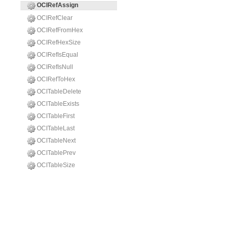
OCIRefAssign
OCIRefClear
OCIRefFromHex
OCIRefHexSize
OCIRefIsEqual
OCIRefIsNull
OCIRefToHex
OCITableDelete
OCITableExists
OCITableFirst
OCITableLast
OCITableNext
OCITablePrev
OCITableSize