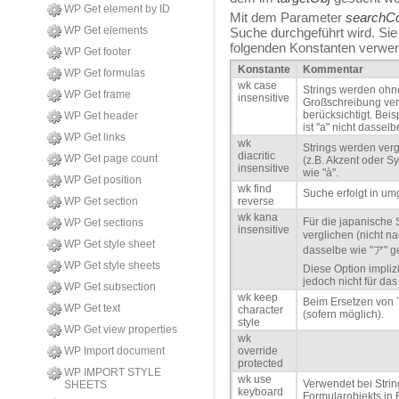
WP Get element by ID
Mit dem Parameter
searchCo
WP Get elements
Suche durchgeführt wird. Sie
folgenden Konstanten verwe
WP Get footer
Konstante
Kommentar
WP Get formulas
wk case
Strings werden ohn
WP Get frame
insensitive
Großschreibung ver
berücksichtigt. Bei
WP Get header
ist "a" nicht dasselb
WP Get links
wk
Strings werden verg
diacritic
WP Get page count
(z.B. Akzent oder Sy
insensitive
wie "à".
WP Get position
wk find
Suche erfolgt in um
WP Get section
reverse
wk kana
Für die japanische
WP Get sections
insensitive
verglichen (nicht n
WP Get style sheet
dasselbe wie "ア" g
WP Get style sheets
Diese Option impliz
jedoch nicht für das
WP Get subsection
wk keep
Beim Ersetzen von Te
WP Get text
character
(sofern möglich).
style
WP Get view properties
wk
WP Import document
override
protected
WP IMPORT STYLE
wk use
Verwendet bei Strin
SHEETS
keyboard
Formularobjekts in 