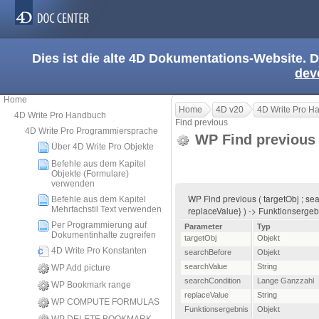
Dies ist die alte 4D Dokumentations-Website. D
dev
Home
Home
4D v20
4D Write Pro H
4D Write Pro Handbuch
Find previous
4D Write Pro Programmiersprache
WP Find previou
Über 4D Write Pro Objekte
Befehle aus dem Kapitel
Objekte (Formulare)
verwenden
WP Find previous ( targetObj ; se
Befehle aus dem Kapitel
Mehrfachstil Text verwenden
replaceValue} ) -> Funktionserge
Per Programmierung auf
Parameter
Typ
Dokumentinhalte zugreifen
targetObj
Objekt
4D Write Pro Konstanten
searchBefore
Objekt
searchValue
String
WP Add picture
searchCondition
Lange Ganzzahl
WP Bookmark range
replaceValue
String
WP COMPUTE FORMULAS
Funktionsergebnis
Objekt