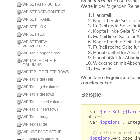
Wenn
targetObj
ein 4D Write
WP SET ATTRIBUTES
Werte in der folgenden Reih
WP SET DATA CONTEXT
Hauptteil
WP SET FRAME
Kopfteil erste Seite für
Fußteil erste Seite für 
WP SET LINK
Kopfteil linke Seite für
WP SET TEXT
Fußteil linke Seite für 
Kopfteil rechte Seite fü
WP SET VIEW
PROPERTIES
Fußteil rechte Seite für
Hauptkopfteil für Absch
WP Table append row
Hauptfußteil für Abschn
WP TABLE DELETE
Wiederholen mit Abschni
COLUMNS
Textfelder.
WP TABLE DELETE ROWS
Wenn keine Ergebnisse gefun
WP Table get cells
zurückgegeben.
WP Table get columns
Beispiel
WP Table get rows
WP Table insert columns
WP Table insert rows
var
$userSel
;
$targ
object
WP Table range
var
$options
: Integ
WP Text range
WP USE PAGE SETUP
// define search op
$options
:=
wk case in
4D Write Pro Attribute