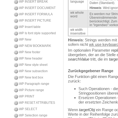
WP INSERT BREAK
language
Daten (Standard).
WP INSERT DOCUMENT
Hinweis
: Wird igno
wk whole
Es werden nur String
WP INSERT FORMULA
word
Übereinstimmende S
WP INSERT PICTURE
berücksichtigt. Zum 
in "irgendwo" vork
WP Insert table
wk width
WP Is font style supported
insensitive
WP New
Hinweis
: Strings werden mit
sofern nicht
wk use keyboard
WP NEW BOOKMARK
Im optionalen Parameter
rep
WP New footer
übergeben, der an die Stelle 
WP New header
searchValue
tritt, die im
targe
WP New style sheet
Zurückgegebener Range
WP New subsection
Die Funktion gibt einen Ran
WP New text box
zurück:
WP Paragraph range
Such Operationen - di
WP Picture range
Stringpositionen überei
WP PRINT
Ersetzen Operationen 
der ersetzten Zeichenk
WP RESET ATTRIBUTES
WP SELECT
Wenn
targetObj
ein Range od
Werte in der Reihenfolge zur
WP Selection range