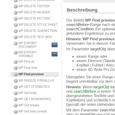
WP DELETE BOOKMARK
WP DELETE FOOTER
Beschreibung
WP DELETE HEADER
WP DELETE PICTURE
Der Befehl
WP Find previou
searchBefore
-Range nach 
WP DELETE STYLE SHEET
searchCondition
. Ein option
WP DELETE SUBSECTION
gefundene Ergebnisse zu ers
WP DELETE TEXT BOX
Hinweis
:
WP Find previou
Verwenden Sie in diesem Fal
WP EXPORT
Upd
DOCUMENT
Im Parameter
targetObj
überg
WP EXPORT
Upd
VARIABLE
einem Range oder
einem Element (Tabelle /
WP Find all
Kopfteil / Fußteil / Absc
WP Find next
einem 4D Write Pro D
WP Find previous
Übergeben Sie einen Range
WP FREEZE FORMULAS
beginnt unmittelbar vor dem d
Hinweis
: Wenn
targetObj
das
WP GET ATTRIBUTES
und
searchBefore
in einem Te
WP Get body
übergeordneten Textfeld und d
WP GET BOOKMARKS
Kopfteil(en) und schließlich 
(gemäß der unten stehenden
WP Get breaks
Mit dem Parameter
searchVa
WP Get data context
dem im
targetObj
gesucht we