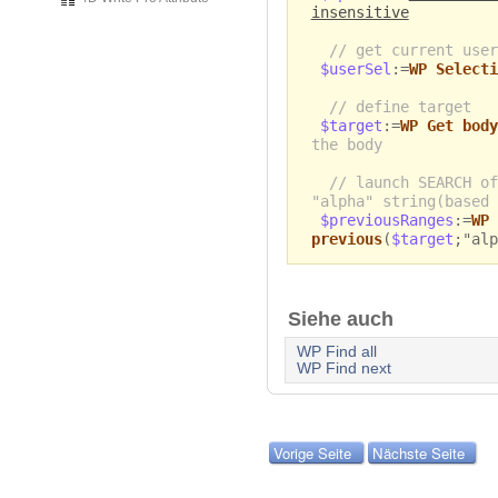
insensitive
// get current user
$userSel
:=
WP Selecti
// define target
$target
:=
WP Get body
the body
// launch SEARCH of
"alpha" string(based 
$previousRanges
:=
WP 
previous
(
$target
;"alp
Siehe auch
WP Find all
WP Find next
Vorige Seite
Nächste Seite