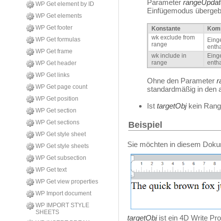
Parameter
rangeUpdat
WP Get element by ID
Einfügemodus überge
WP Get elements
WP Get footer
Konstante
Kom
wk exclude from
WP Get formulas
Einge
range
enth
WP Get frame
wk include in
Einge
range
entha
WP Get header
WP Get links
Ohne den Parameter
r
WP Get page count
standardmäßig in den 
WP Get position
Ist
targetObj
kein Rang
WP Get section
WP Get sections
Beispiel
WP Get style sheet
Sie möchten in diesem Doku
WP Get style sheets
WP Get subsection
WP Get text
WP Get view properties
WP Import document
WP IMPORT STYLE
SHEETS
targetObj
ist ein 4D Write P