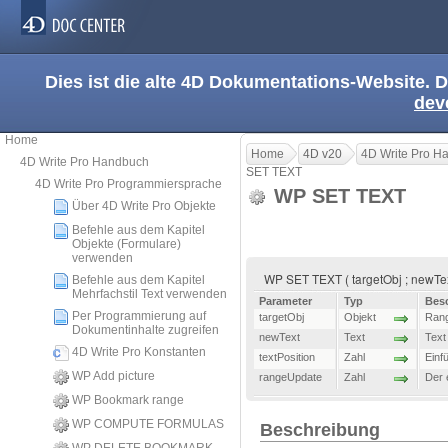
Dies ist die alte 4D Dokumentations-Website. D
dev
Home
Home
4D v20
4D Write Pro H
4D Write Pro Handbuch
SET TEXT
4D Write Pro Programmiersprache
WP SET TEXT
Über 4D Write Pro Objekte
Befehle aus dem Kapitel
Objekte (Formulare)
verwenden
WP SET TEXT ( targetObj ; newText
Befehle aus dem Kapitel
Mehrfachstil Text verwenden
Parameter
Typ
Bes
Per Programmierung auf
targetObj
Objekt
Rang
Dokumentinhalte zugreifen
newText
Text
Text
4D Write Pro Konstanten
textPosition
Zahl
Einf
WP Add picture
rangeUpdate
Zahl
Der 
WP Bookmark range
WP COMPUTE FORMULAS
Beschreibung