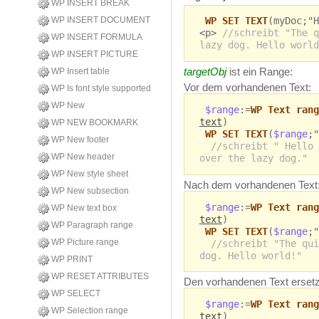
WP INSERT BREAK
WP INSERT DOCUMENT
WP SET TEXT
(myDoc;"H
<p>
//schreibt "The q
WP INSERT FORMULA
lazy dog. Hello world
WP INSERT PICTURE
targetObj
ist ein Range:
WP Insert table
Vor dem vorhandenen Text:
WP Is font style supported
WP New
$range
:=
WP Text rang
text
)
WP NEW BOOKMARK
WP SET TEXT
(
$range
;"
WP New footer
//schreibt " Hello 
WP New header
over the lazy dog."
WP New style sheet
Nach dem vorhandenen Text
WP New subsection
$range
:=
WP Text rang
WP New text box
text
)
WP Paragraph range
WP SET TEXT
(
$range
;"
WP Picture range
//schreibt "The qui
dog. Hello world!"
WP PRINT
WP RESET ATTRIBUTES
Den vorhandenen Text erset
WP SELECT
$range
:=
WP Text rang
WP Selection range
text
)