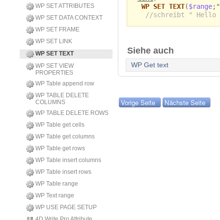
WP SET ATTRIBUTES
WP SET TEXT
(
$range
;"
//schreibt " Hello 
WP SET DATA CONTEXT
WP SET FRAME
WP SET LINK
Siehe auch
WP SET TEXT
WP Get text
WP SET VIEW
PROPERTIES
WP Table append row
WP TABLE DELETE
Vorige Seite
Nächste Seite
COLUMNS
WP TABLE DELETE ROWS
WP Table get cells
WP Table get columns
WP Table get rows
WP Table insert columns
WP Table insert rows
WP Table range
WP Text range
WP USE PAGE SETUP
4D Write Pro Attribute