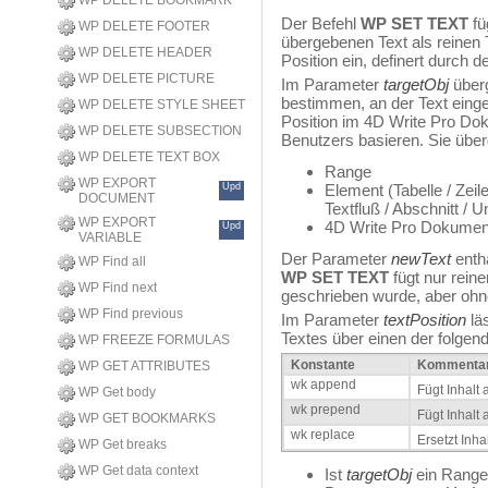
WP DELETE BOOKMARK
Der Befehl
WP SET TEXT
fü
WP DELETE FOOTER
übergebenen Text als reinen 
WP DELETE HEADER
Position ein, definert durch
WP DELETE PICTURE
Im Parameter
targetObj
überg
bestimmen, an der Text einge
WP DELETE STYLE SHEET
Position im 4D Write Pro Do
WP DELETE SUBSECTION
Benutzers basieren. Sie übe
WP DELETE TEXT BOX
Range
WP EXPORT
Upd
Element (Tabelle / Zeile
DOCUMENT
Textfluß / Abschnitt / U
WP EXPORT
4D Write Pro Dokumen
Upd
VARIABLE
Der Parameter
newText
enth
WP Find all
WP SET TEXT
fügt nur rein
WP Find next
geschrieben wurde, aber ohn
WP Find previous
Im Parameter
textPosition
läs
Textes über einen der folgen
WP FREEZE FORMULAS
Konstante
Kommenta
WP GET ATTRIBUTES
wk append
Fügt Inhalt
WP Get body
wk prepend
Fügt Inhalt
WP GET BOOKMARKS
wk replace
Ersetzt Inhal
WP Get breaks
WP Get data context
Ist
targetObj
ein Range,