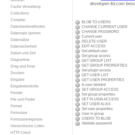
Boolean
developer.4d.com
besc
Cache Verwaltung
Collections
Compiler
BLOB TO USERS
Datenbankmethoden
CHANGE CURRENT USER
CHANGE PASSWORD
Datensatz sperren
Current user
Datensätze
DELETE USER
EDIT ACCESS
Datensicherheit
Get default user
Datum und Zeit
Get group access
Diagramme
GET GROUP LIST
GET GROUP PROPERTIES
Drag and Drop
Get plugin access
Drucken
GET USER LIST
Eingabe
GET USER PROPERTIES
Is user deleted
Eingabekontrolle
SET GROUP ACCESS
Fenster
Set group properties
SET PLUGIN ACCESS
File und Folder
SET USER ALIAS
Formel
Set user properties
Formulare
User in group
USERS TO BLOB
Formularereignisse
Validate password
Hierarchische Listen
HTTP Client