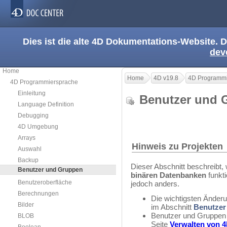
Dies ist die alte 4D Dokumentations-Website. D
dev
Home
Home
4D v19.8
4D Programmi
4D Programmiersprache
Einleitung
Benutzer und
Language Definition
Debugging
4D Umgebung
Arrays
Hinweis zu Projekten
Auswahl
Backup
Dieser Abschnitt beschreibt,
Benutzer und Gruppen
binären Datenbanken
funkti
Benutzeroberfläche
jedoch anders.
Berechnungen
Die wichtigsten Änderu
Bilder
im Abschnitt
Benutzer
Benutzer und Gruppen 
BLOB
Seite
Verwalten von 