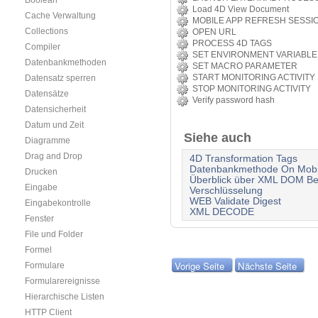
Boolean
Load 4D View Document
Cache Verwaltung
MOBILE APP REFRESH SESSI
Collections
OPEN URL
PROCESS 4D TAGS
Compiler
SET ENVIRONMENT VARIABLE
Datenbankmethoden
SET MACRO PARAMETER
START MONITORING ACTIVITY
Datensatz sperren
STOP MONITORING ACTIVITY
Datensätze
Verify password hash
Datensicherheit
Datum und Zeit
Siehe auch
Diagramme
Drag and Drop
4D Transformation Tags
Datenbankmethode On Mobil
Drucken
Überblick über XML DOM Be
Eingabe
Verschlüsselung
WEB Validate Digest
Eingabekontrolle
XML DECODE
Fenster
File und Folder
Formel
Vorige Seite
Nächste Seite
Formulare
Formularereignisse
Hierarchische Listen
HTTP Client