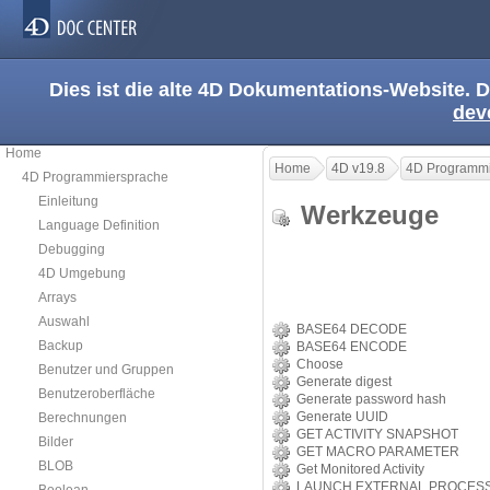
Dies ist die alte 4D Dokumentations-Website. D
dev
Home
Home
4D v19.8
4D Programmi
4D Programmiersprache
Einleitung
Werkzeuge
Language Definition
Debugging
4D Umgebung
Arrays
Auswahl
BASE64 DECODE
Backup
BASE64 ENCODE
Choose
Benutzer und Gruppen
Generate digest
Benutzeroberfläche
Generate password hash
Generate UUID
Berechnungen
GET ACTIVITY SNAPSHOT
Bilder
GET MACRO PARAMETER
BLOB
Get Monitored Activity
LAUNCH EXTERNAL PROCES