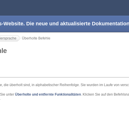
s-Website. Die neue und aktualisierte Dokumentation
ersprache
Überholte Befehle
ehle
e, die überholt sind, in alphabetischer Reihenfolge. Sie wurden im Laufe von ver
 Sie unter
Überholte und entfernte Funktionalitäten
. Klicken Sie auf den Befehlsna
.