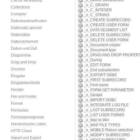
_o_Before subselection
Cache Verwaltung
_o_C_GRAPH
Collections
_o_C_INTEGER
Compiler
_o_C_STRING
_o_CREATE SUBRECORD
Datenbankmethoden
_o_CREATE USER FORM
Datensatz sperren
_o_DATA SEGMENT LIST
Datensätze
_o_DELETE SUBRECORD
_o_DELETE USER FORM
Datensicherheit
_o_Document creator
Datum und Zeit
_o_Document type
_o_DRAG AND DROP PROPERT
Diagramme
_o_During
Drag and Drop
_o_EDIT FORM
Drucken
_o_End subselection
_o_EXPORT ODBC
Eingabe
_o_FIRST SUBRECORD
Eingabekontrolle
_o_Font name
Fenster
_o_FORM GET PARAMETER
_o_Gestalt
File und Folder
_o_IMPORT ODBC
Formel
_o_INTEGRATE LOG FILE
_o_LAST SUBRECORD
Formulare
_o_LIST USER FORMS
Formularereignisse
_o_Mac to Win
Hierarchische Listen
_o_MAP FILE TYPES
_o_MOBILE Return selection
HTTP Client
_o_MODIFY SUBRECORD
Import und Export