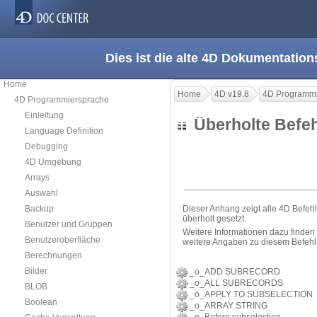
Dies ist die alte 4D Dokumentation
Home
Home
4D v19.8
4D Programmi
4D Programmiersprache
Einleitung
Überholte Bef
Language Definition
Debugging
4D Umgebung
Arrays
Auswahl
Backup
Dieser Anhang zeigt alle 4D Befehl
überholt gesetzt.
Benutzer und Gruppen
Weitere Informationen dazu finden
Benutzeroberfläche
weitere Angaben zu diesem Befehl
Berechnungen
Bilder
_o_ADD SUBRECORD
_o_ALL SUBRECORDS
BLOB
_o_APPLY TO SUBSELECTION
Boolean
_o_ARRAY STRING