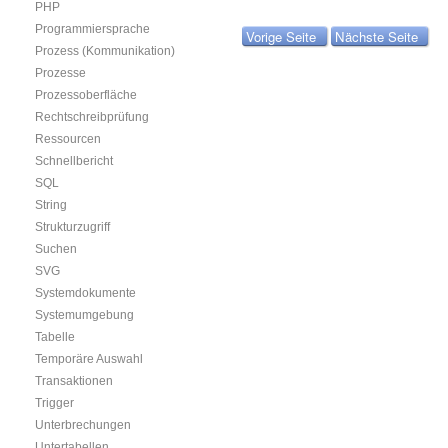
PHP
Programmiersprache
Vorige Seite
Nächste Seite
Prozess (Kommunikation)
Prozesse
Prozessoberfläche
Rechtschreibprüfung
Ressourcen
Schnellbericht
SQL
String
Strukturzugriff
Suchen
SVG
Systemdokumente
Systemumgebung
Tabelle
Temporäre Auswahl
Transaktionen
Trigger
Unterbrechungen
Untertabellen