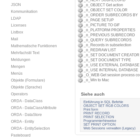
_o_NEXT SUBRECORD
JSON
_o_OBJECT Get action
_o_OBJECT SET COLOR
Kommunikation
_o_ORDER SUBRECORDS BY
LDAP
_o_PAGE SETUP
_o_PICTURE TO GIF
Licenses
_o_PLATFORM PROPERTIES
Listbox
_o_PREVIOUS SUBRECORD
Mail
_o_QUERY SUBRECORDS
_o_Records in subselection
Mathematische Funktionen
_o_REDRAW LIST
Mehrfachstil Text
_o_SET DOCUMENT CREATOR
Meldungen
_o_SET DOCUMENT TYPE
_o_USE EXTERNAL DATABASE
Mengen
_o_USE INTERNAL DATABASE
Menüs
_O_WEB Get session process co
_o_Win to Mac
Objekte (Formulare)
Objekte (Sprache)
Siehe auch
Operators
ORDA - DataClass
Einführung in SQL Befehle
OBJECT SET RGB COLORS
ORDA - DataClassAttribute
Print form
PRINT RECORD
ORDA - DataStore
PRINT SELECTION
Programmierhinweise
ORDA - Entity
SET PRINT OPTION
Web Sessions verwalten (Legacy)
ORDA - EntitySelection
Pasteboard