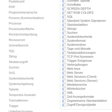
Schriften Typliste
Pasteboard
Schriftstile
PHP
SCREEN DEPTH
Programmiersprache
SET RGB COLORS
SQL
Prozess (Kommunikation)
Standard System Signaturen
Prozesse
Standardaktion
Strings
Prozessoberfläche
Suchen
Rechtschreibprüfung
Systemdokumente
Ressourcen
Systemformat
Systemordner
Schnellbericht
Tage und Monate
SQL
Tastaturabkürzungen
String
TCP Port Nummern
Trigger Ereignisse
Strukturzugriff
Verknüpfungen
Suchen
Web Area
Web Server
SVG
Web Services (Client)
Systemdokumente
Web Services (Server)
Systemumgebung
Wertebereiche
Wörterbücher
Tabelle
XML
Temporäre Auswahl
Zeit Anzeigeformate
Transaktionen
Zugewiesene Standardaktion
Zugriff Designobjekte
Trigger
Unterbrechungen