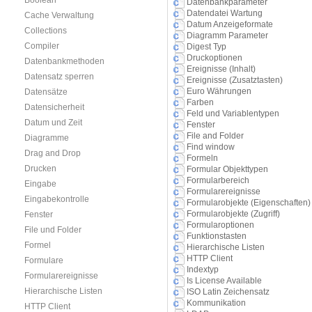
Boolean
Datenbankparameter
Datendatei Wartung
Cache Verwaltung
Datum Anzeigeformate
Collections
Diagramm Parameter
Compiler
Digest Typ
Druckoptionen
Datenbankmethoden
Ereignisse (Inhalt)
Datensatz sperren
Ereignisse (Zusatztasten)
Euro Währungen
Datensätze
Farben
Datensicherheit
Feld und Variablentypen
Datum und Zeit
Fenster
File and Folder
Diagramme
Find window
Drag and Drop
Formeln
Drucken
Formular Objekttypen
Formularbereich
Eingabe
Formularereignisse
Eingabekontrolle
Formularobjekte (Eigenschaften)
Formularobjekte (Zugriff)
Fenster
Formularoptionen
File und Folder
Funktionstasten
Formel
Hierarchische Listen
HTTP Client
Formulare
Indextyp
Formularereignisse
Is License Available
Hierarchische Listen
ISO Latin Zeichensatz
Kommunikation
HTTP Client