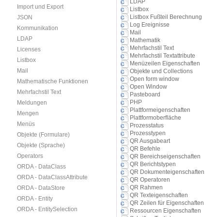
LDAP
Import und Export
Listbox
Listbox Fußteil Berechnung
JSON
Log Ereignisse
Kommunikation
Mail
LDAP
Mathematik
Mehrfachstil Text
Licenses
Mehrfachstil Textattribute
Listbox
Menüzeilen Eigenschaften
Mail
Objekte und Collections
Open form window
Mathematische Funktionen
Open Window
Mehrfachstil Text
Pasteboard
PHP
Meldungen
Plattformeigenschaften
Mengen
Plattformoberfläche
Menüs
Prozesstatus
Prozesstypen
Objekte (Formulare)
QR Ausgabeart
Objekte (Sprache)
QR Befehle
Operators
QR Bereichseigenschaften
QR Berichtstypen
ORDA - DataClass
QR Dokumenteigenschaften
ORDA - DataClassAttribute
QR Operatoren
QR Rahmen
ORDA - DataStore
QR Texteigenschaften
ORDA - Entity
QR Zeilen für Eigenschaften
ORDA - EntitySelection
Ressourcen Eigenschaften