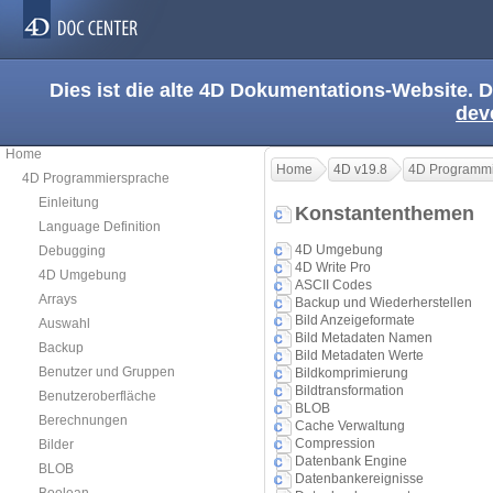
Dies ist die alte 4D Dokumentations-Website. D
dev
Home
Home
4D v19.8
4D Programmi
4D Programmiersprache
Einleitung
Konstantenthemen
Language Definition
4D Umgebung
Debugging
4D Write Pro
4D Umgebung
ASCII Codes
Arrays
Backup und Wiederherstellen
Bild Anzeigeformate
Auswahl
Bild Metadaten Namen
Backup
Bild Metadaten Werte
Benutzer und Gruppen
Bildkomprimierung
Bildtransformation
Benutzeroberfläche
BLOB
Berechnungen
Cache Verwaltung
Compression
Bilder
Datenbank Engine
BLOB
Datenbankereignisse