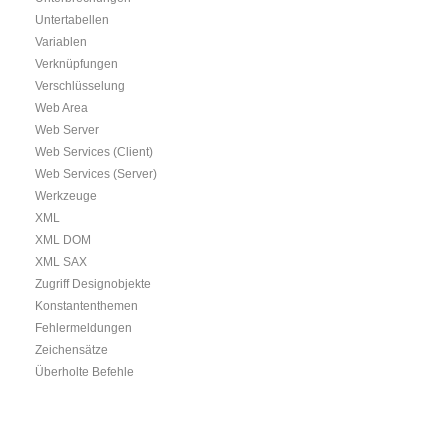
Untertabellen
Variablen
Verknüpfungen
Verschlüsselung
Web Area
Web Server
Web Services (Client)
Web Services (Server)
Werkzeuge
XML
XML DOM
XML SAX
Zugriff Designobjekte
Konstantenthemen
Fehlermeldungen
Zeichensätze
Überholte Befehle