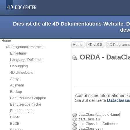
Dies ist die alte 4D Dokumentations-Website. D
dev
Home
Home
4D v19.8
4D Programmi
4D Programmiersprache
Einleitung
ORDA - DataC
Language Definition
Debugging
4D Umgebung
Arrays
Auswahl
Backup
Ausführliche Informationen z
Benutzer und Gruppen
Sie auf der Seite
Dataclasse
Benutzeroberfläche
Berechnungen
dataClass.{attributeName}
Bilder
dataClass.all()
BLOB
dataClass.fromCollection
dataClass.get()