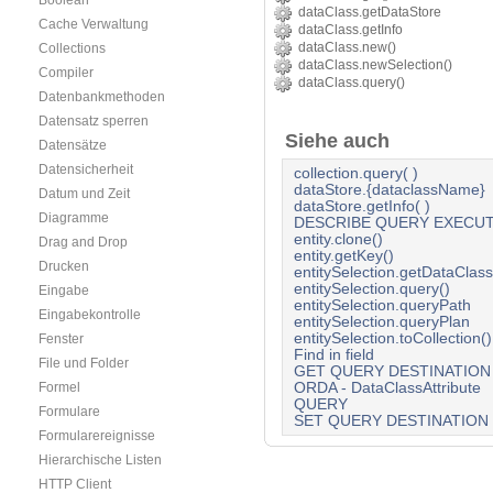
Boolean
dataClass.getDataStore
Cache Verwaltung
dataClass.getInfo
dataClass.new()
Collections
dataClass.newSelection()
Compiler
dataClass.query()
Datenbankmethoden
Datensatz sperren
Siehe auch
Datensätze
Datensicherheit
collection.query( )
dataStore.{dataclassName}
Datum und Zeit
dataStore.getInfo( )
Diagramme
DESCRIBE QUERY EXECU
entity.clone()
Drag and Drop
entity.getKey()
Drucken
entitySelection.getDataClass
entitySelection.query()
Eingabe
entitySelection.queryPath
Eingabekontrolle
entitySelection.queryPlan
entitySelection.toCollection()
Fenster
Find in field
File und Folder
GET QUERY DESTINATION
ORDA - DataClassAttribute
Formel
QUERY
Formulare
SET QUERY DESTINATION
Formularereignisse
Hierarchische Listen
HTTP Client