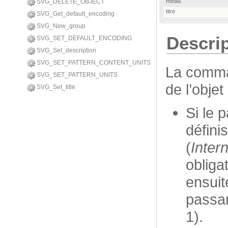
SVG_DELETE_OBJECT
media
titre
SVG_Get_default_encoding
SVG_New_group
Descri
SVG_SET_DEFAULT_ENCODING
SVG_Set_description
SVG_SET_PATTERN_CONTENT_UNITS
La comm
SVG_SET_PATTERN_UNITS
de l’obje
SVG_Set_title
Si le 
défini
(
Inter
obliga
ensuite
passa
1).