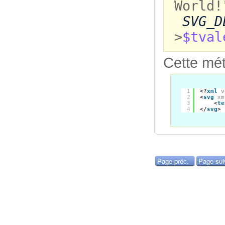
World!
SVG_D
>
$tval
Cette mét
1
<?
xml
v
2
<
svg
xm
3
<
te
4
</
svg
>
Page préc.
Page sui