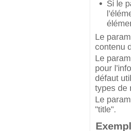
Si le 
l’éléme
élémen
Le param
contenu d
Le param
pour l’in
défaut uti
types de 
Le param
"title".
Exempl