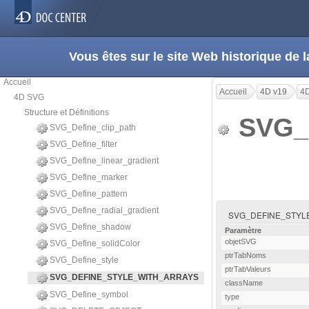
Vous êtes sur le site Web historique d
Accueil
Accueil
4D v19
4
4D SVG
Structure et Définitions
SVG_
SVG_Define_clip_path
SVG_Define_filter
SVG_Define_linear_gradient
SVG_Define_marker
SVG_Define_pattern
SVG_Define_radial_gradient
SVG_DEFINE_STYLE_WIT
SVG_Define_shadow
Paramètre
objetSVG
SVG_Define_solidColor
ptrTabNoms
SVG_Define_style
ptrTabValeurs
SVG_DEFINE_STYLE_WITH_ARRAYS
className
SVG_Define_symbol
type