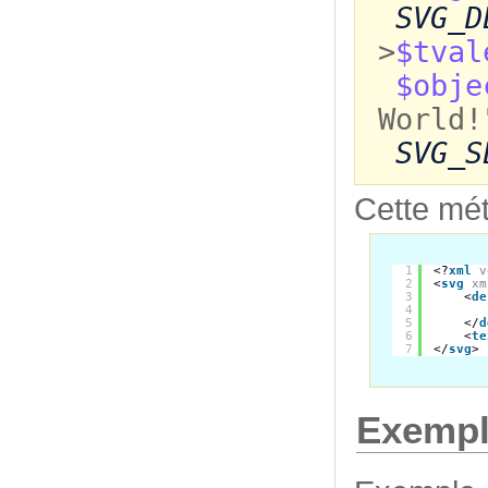
SVG_D
>
$tval
$obje
World!
SVG_S
Cette mét
1
<?
xml
v
2
<
svg
xm
3
<
de
4
5
</
d
6
<
te
7
</
svg
>
Exempl