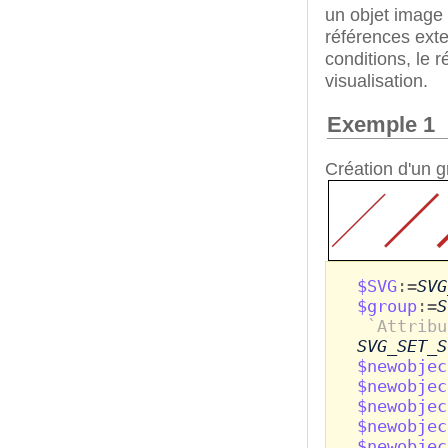
un objet image 
références exte
conditions, le r
visualisation.
Exemple 1
Création d'un g
$SVG
:=
SVG
$group
:=
S
`Attribu
SVG_SET_S
$newobjec
$newobjec
$newobjec
$newobjec
$newobjec