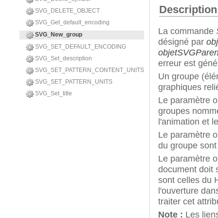
Description
SVG_DELETE_OBJECT
SVG_Get_default_encoding
La commande
SVG_New_group
désigné par
ob
SVG_SET_DEFAULT_ENCODING
objetSVGParen
SVG_Set_description
erreur est géné
SVG_SET_PATTERN_CONTENT_UNITS
Un groupe (élé
SVG_SET_PATTERN_UNITS
graphiques reli
SVG_Set_title
Le paramètre o
groupes nommés 
l'animation et l
Le paramètre o
du groupe sont 
Le paramètre o
document doit s
sont celles du 
l'ouverture dan
traiter cet attrib
Note :
Les lien