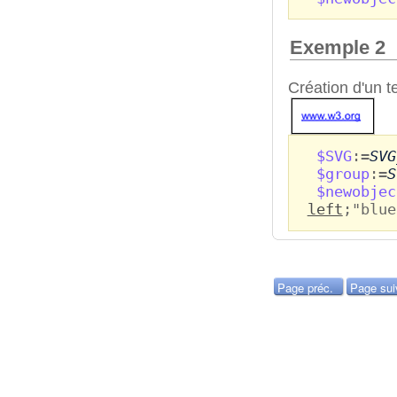
Exemple 2
Création d'un te
$SVG
:=
SVG
$group
:=
S
$newobjec
left
;"blue
Page préc.
Page sui