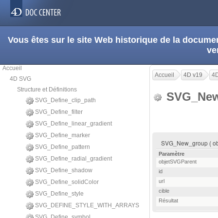
Vous êtes sur le site Web historique de la docum
ve
Accueil
Accueil
4D v19
4
4D SVG
Structure et Définitions
SVG_New
SVG_Define_clip_path
SVG_Define_filter
SVG_Define_linear_gradient
SVG_Define_marker
SVG_New_group ( objet
SVG_Define_pattern
Paramètre
SVG_Define_radial_gradient
objetSVGParent
SVG_Define_shadow
id
url
SVG_Define_solidColor
cible
SVG_Define_style
Résultat
SVG_DEFINE_STYLE_WITH_ARRAYS
SVG_Define_symbol