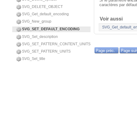
Si le paramètre
enco
caractères par défaut
SVG_DELETE_OBJECT
SVG_Get_default_encoding
Voir aussi
SVG_New_group
SVG_Get_default_e
SVG_SET_DEFAULT_ENCODING
SVG_Set_description
SVG_SET_PATTERN_CONTENT_UNITS
Page préc.
Page sui
SVG_SET_PATTERN_UNITS
SVG_Set_title