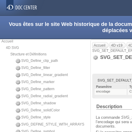
Vous êtes sur le site Web historique de la doc
déplacées 
Accueil
Accueil
4D v19
4
4D SVG
SVG_SET_DEFAULT_E
Structure et Définitions
SVG_SET_DE
SVG_Define_clip_path
SVG_Define_filter
SVG_Define_linear_gradient
SVG_SET_DEFAULT_
SVG_Define_marker
Paramètre
T
SVG_Define_pattern
encodage
C
SVG_Define_radial_gradient
SVG_Define_shadow
Description
SVG_Define_solidColor
SVG_Define_style
La commande
SVG_
l’encodage qui sera u
SVG_DEFINE_STYLE_WITH_ARRAYS
documents.
SVG_Define_symbol