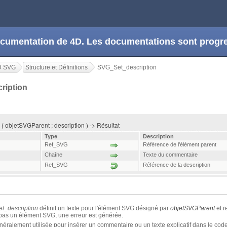
 documentation de 4D. Les documentations sont prog
D SVG
Structure et Définitions
SVG_Set_description
ription
 objetSVGParent ; description ) -> Résultat
Type
Description
Ref_SVG
Référence de l’élément parent
Chaîne
Texte du commentaire
Ref_SVG
Référence de la description
t_description
définit un texte pour l'élément SVG désigné par
objetSVGParent
et r
pas un élément SVG, une erreur est générée.
néralement utilisée pour insérer un commentaire ou un texte explicatif dans le co