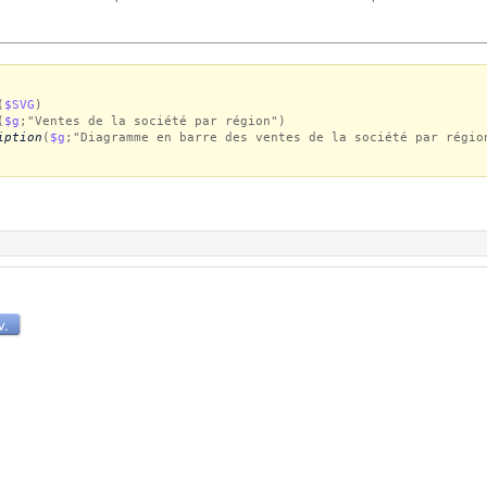
(
$SVG
)
(
$g
;"Ventes de la société par région")
iption
(
$g
;"Diagramme en barre des ventes de la société par régio
v.