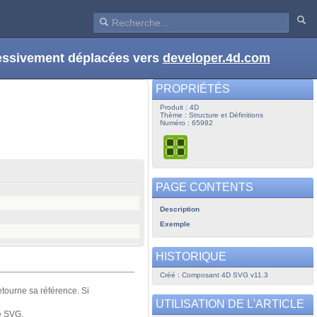
ressivement déplacées vers
developer.4d.com
PROPRIÉTÉS
Produit : 4D
Thème : Structure et Définitions
Numéro : 65982
PAGE CONTENTS
Description
Exemple
HISTORIQUE
Créé : Composant 4D SVG v11.3
etourne sa référence. Si
UTILISATION DE L'ARTICLE
de SVG.