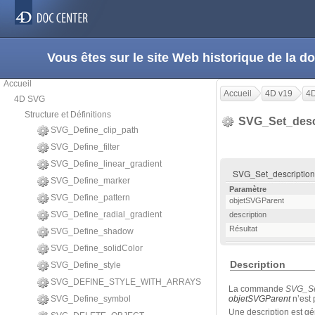
Vous êtes sur le site Web historique de la
Accueil
Accueil
4D v19
4
4D SVG
Structure et Définitions
SVG_Set_desc
SVG_Define_clip_path
SVG_Define_filter
SVG_Define_linear_gradient
SVG_Set_description (
SVG_Define_marker
Paramètre
SVG_Define_pattern
objetSVGParent
SVG_Define_radial_gradient
description
Résultat
SVG_Define_shadow
SVG_Define_solidColor
Description
SVG_Define_style
SVG_DEFINE_STYLE_WITH_ARRAYS
La commande
SVG_Se
SVG_Define_symbol
objetSVGParent
n’est 
Une description est gé