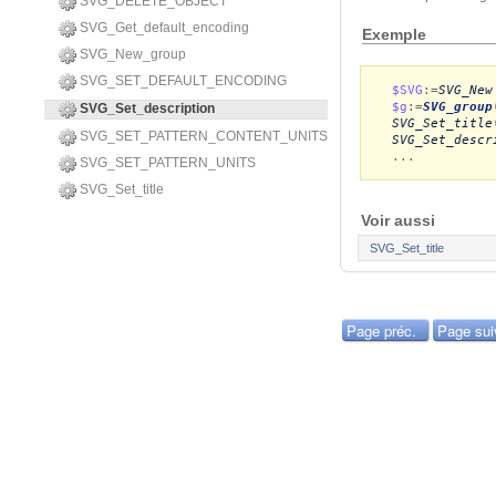
SVG_DELETE_OBJECT
SVG_Get_default_encoding
Exemple
SVG_New_group
SVG_SET_DEFAULT_ENCODING
$SVG
:=
SVG_New
$g
:=
SVG_group
SVG_Set_description
SVG_Set_title
SVG_SET_PATTERN_CONTENT_UNITS
SVG_Set_descr
...
SVG_SET_PATTERN_UNITS
SVG_Set_title
Voir aussi
SVG_Set_title
Page préc.
Page sui