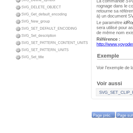
SVG_Define_symbol
La commande
SVG
rognage dans le c
SVG_DELETE_OBJECT
retourne sa référe
SVG_Get_default_encoding
à) un document SV
SVG_New_group
Le paramètre
idRo
sera utilisé pour a
SVG_SET_DEFAULT_ENCODING
de même nom exist
SVG_Set_description
Référence :
SVG_SET_PATTERN_CONTENT_UNITS
http://www.yoyode
SVG_SET_PATTERN_UNITS
Exemple
SVG_Set_title
Voir l’exemple de
Voir aussi
SVG_SET_CLIP_
Page préc.
Page sui