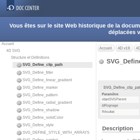
Vous êtes sur le site Web historique de la doc
déplacées 
Accueil
Accueil
4D v19
4
4D SVG
Structure et Définitions
SVG_Define
SVG_Define_clip_path
SVG_Define_filter
SVG_Define_linear_gradient
SVG_Define_clip_path
SVG_Define_marker
Paramètre
SVG_Define_pattern
objetSVGParent
SVG_Define_radial_gradient
idRognage
SVG_Define_shadow
Résultat
SVG_Define_solidColor
SVG_Define_style
Description
SVG_DEFINE_STYLE_WITH_ARRAYS