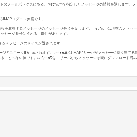
トのメールボックスにある、
msgNum
で指定したメッセージの情報を返します。メ
るIMAPログイン参照です。
情報を取得するメッセージのメッセージ番号を渡します。
msgNum
は現在のメッセー
メッセージ番号は変わる可能性があります。
れるメッセージのサイズが返されます。
ジのユニークIDが返されます。
uniqueID
はIMAP4サーバがメッセージ割り当て
わることのない値です。
uniqueID
は、サーバからメッセージを既にダウンロード済み