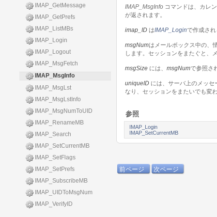
IMAP_GetMessage
IMAP_MsgInfo
コマンドは、カレン
が返されます。
IMAP_GetPrefs
IMAP_ListMBs
imap_ID
は
IMAP_Login
で作成され
IMAP_Login
msgNum
はメールボックス中の、
IMAP_Logout
します。セッションをまたぐと、
IMAP_MsgFetch
msgSize
には、
msgNum
で参照さ
IMAP_MsgInfo
uniqueID
には、サーバ上のメッセー
IMAP_MsgLst
なり、セッションをまたいでも変
IMAP_MsgLstInfo
IMAP_MsgNumToUID
参照
IMAP_RenameMB
IMAP_Login
IMAP_SetCurrentMB
IMAP_Search
IMAP_SetCurrentMB
IMAP_SetFlags
IMAP_SetPrefs
前ページ
次ページ
IMAP_SubscribeMB
IMAP_UIDToMsgNum
IMAP_VerifyID