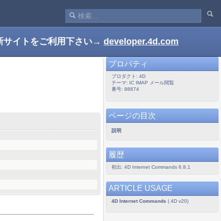
新サイトをご利用下さい→
developer.4d.com
プロパティ
プロダクト: 4D
テーマ: IC IMAP メール閲覧
番号: 88874
ページの目次
説明
履歴
初出: 4D Internet Commands 6.8.1
ARTICLE USAGE
4D Internet Commands
( 4D v20)