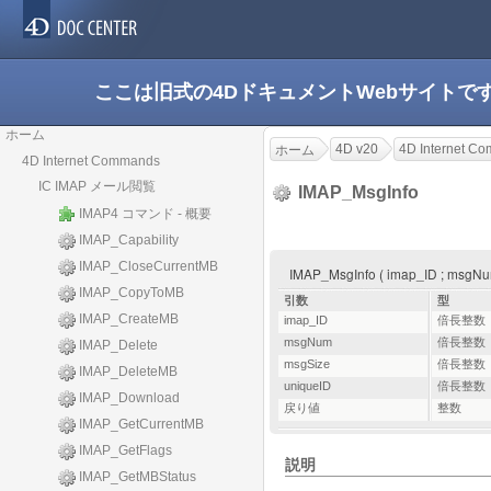
ここは旧式の4DドキュメントWebサイト
ホーム
4D v20
4D Internet C
ホーム
4D Internet Commands
IC IMAP メール閲覧
IMAP_MsgInfo
IMAP4 コマンド - 概要
IMAP_Capability
IMAP_CloseCurrentMB
IMAP_MsgInfo ( imap_ID ; msgNu
IMAP_CopyToMB
引数
型
IMAP_CreateMB
imap_ID
倍長整数
msgNum
倍長整数
IMAP_Delete
msgSize
倍長整数
IMAP_DeleteMB
uniqueID
倍長整数
IMAP_Download
戻り値
整数
IMAP_GetCurrentMB
IMAP_GetFlags
説明
IMAP_GetMBStatus