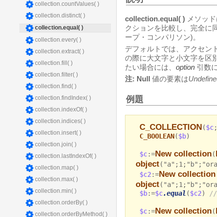
collection.countValues( )
collection.distinct( )
collection.equal( )
メソッド
クションを比較し、完全に
collection.equal( )
ープ・コンパリソン)。
collection.every( )
デフォルトでは、アクセン
collection.extract( )
の際に大文字と小文字を区
collection.fill( )
たい場合には、
option
引数
collection.filter( )
注:
Null
値の要素は
Undefine
collection.find( )
例題
collection.findIndex( )
collection.indexOf( )
collection.indices( )
C_COLLECTION
(
$c
collection.insert( )
C_BOOLEAN
(
$b
)
collection.join( )
New collection
$c
:=
(
collection.lastIndexOf( )
object
("a";1;"b";"or
collection.map( )
New collection
$c2
:=
collection.max( )
object
("a";1;"b";"or
collection.min( )
$b
:=
$c
.equal
(
$c2
)
//
collection.orderBy( )
New collection
$c
:=
(
collection.orderByMethod( )