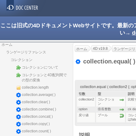
ここは旧式の4DドキュメントWebサイトです。最新
い→
d
ホーム
4D v19.8
ホーム
ランゲージリ
ランゲージリファレンス
コレクション
collection.equal( 
コレクションについて
コレクションと4D配列間で
の型の変換
collection.equal ( collection2 {; 
collection.length
引数
型
説明
collection.average( )
collection2
コレクショ
比較
collection.clear( )
ン
collection.combine( )
option
倍長整数
ck d
戻り値
ブール
コレ
collection.concat( )
はfal
collection.copy( )
collection.count( )
説明