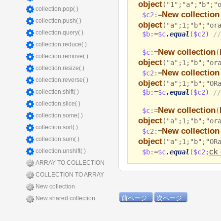
object
("1";"a";"b";"
collection.pop( )
New collection
$c2
:=
collection.push( )
object
("a";1;"b";"or
collection.query( )
$b
:=
$c
.equal
(
$c2
)
//
collection.reduce( )
New collection
$c
:=
(
collection.remove( )
object
("a";1;"b";"or
collection.resize( )
New collection
$c2
:=
collection.reverse( )
object
("a";1;"b";"OR
$b
:=
$c
.equal
(
$c2
)
//
collection.shift( )
collection.slice( )
New collection
$c
:=
(
collection.some( )
object
("a";1;"b";"or
collection.sort( )
New collection
$c2
:=
collection.sum( )
object
("a";1;"b";"OR
ck 
collection.unshift( )
$b
:=
$c
.equal
(
$c2
;
ARRAY TO COLLECTION
COLLECTION TO ARRAY
New collection
前ページ
次ページ
New shared collection