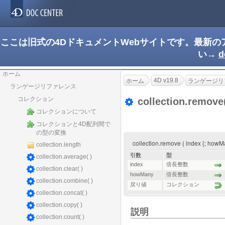
ここは旧式の4DドキュメントWebサイトです。最新
い→
d
ホーム
4D v19.8
ホーム
ランゲージリ
ランゲージリファレンス
コレクション
collection.remove
コレクションについて
コレクションと4D配列間で
の型の変換
collection.remove ( index {; ho
collection.length
引数
型
collection.average( )
index
倍長整数
collection.clear( )
howMany
倍長整数
collection.combine( )
戻り値
コレクション
collection.concat( )
collection.copy( )
説明
collection.count( )