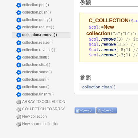
例題
collection.pop( )
collection.push( )
C_COLLECTION
collection.query( )
(
$c
New
$col
:=
collection.reduce( )
collection
("a";"b";"c
collection.remove( )
$col
.remove
(3)
// $c
collection.resize( )
$col
.remove
(3;2)
// 
$col
.remove
(-8;1)
//
collection.reverse( )
$col
.remove
(-3;1)
//
collection.shift( )
collection.slice( )
collection.some( )
参照
collection.sort( )
collection.sum( )
collection.clear( )
collection.unshift( )
ARRAY TO COLLECTION
COLLECTION TO ARRAY
前ページ
次ページ
New collection
New shared collection