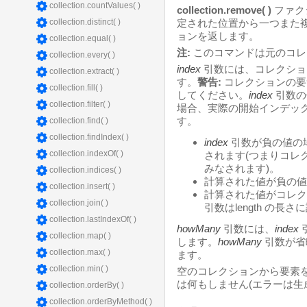
collection.countValues( )
collection.remove( )
ファク
collection.distinct( )
定された位置から一つまた
ョンを返します。
collection.equal( )
注:
このコマンドは元のコレ
collection.every( )
index
引数には、コレクショ
collection.extract( )
す。
警告:
コレクションの要
collection.fill( )
してください。
index
引数の
collection.filter( )
場合、実際の開始インデックス
す。
collection.find( )
collection.findIndex( )
index
引数が負の値の
collection.indexOf( )
されます(つまりコレ
みなされます)。
collection.indices( )
計算された値が負の値
collection.insert( )
計算された値がコレクシ
collection.join( )
引数はlength の長
collection.lastIndexOf( )
howMany
引数には、
index
collection.map( )
します。
howMany
引数が省
collection.max( )
ます。
collection.min( )
空のコレクションから要素
は何もしません(エラーは生
collection.orderBy( )
collection.orderByMethod( )